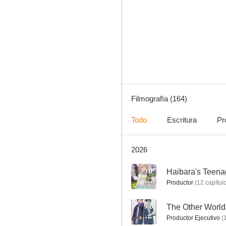
Charlotte
8.2
Filmografía (164)
Todo
Escritura
Pr
2026
Blue Spring Ride
7.6
10
Haibara's Teen
Productor
(
12
capítul
9.0
Productor Ejecutivo
(