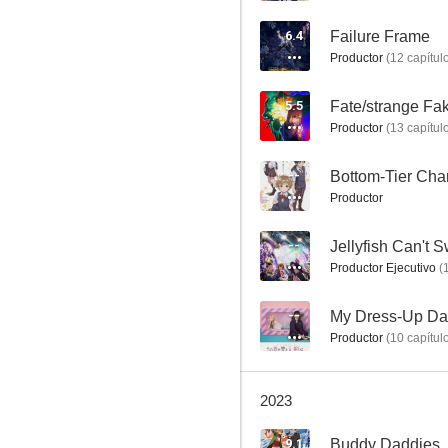
6.4
Failure Frame
Productor
(
12
capítul
5.5
Fate/strange Fa
Productor
(
13
capítul
--
Rascal Does Not Dream of Dreaming Girl the Movie
Productor
8.0
--
Jellyfish Can't S
Productor Ejecutivo
(
--
My Dress-Up Dar
Productor
(
10
capítul
2023
Summer Pockets
9.1
Buddy Daddies