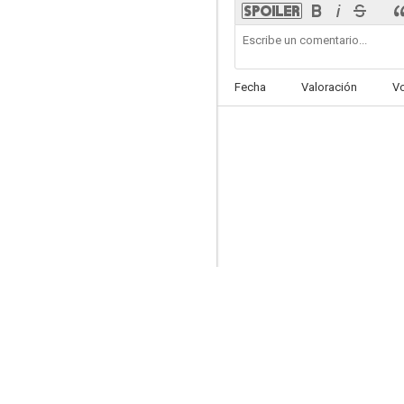
Overtake!
7.8
Fecha
Valoración
V
Bottom-Tier Character Tomozaki
7.6