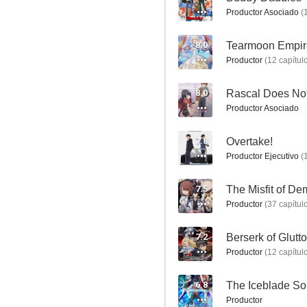
8.0
Productor Asociado
(
8.0
Tearmoon Empir
Productor
(
12
capítul
8.0
Productor Asociado
7.8
Overtake!
The Red Ranger Becomes an Adventurer in Another World
Productor Ejecutivo
(
8.0
7.5
Productor
(
37
capítul
7.2
Berserk of Glutt
Productor
(
12
capítul
6.8
Productor
Rascal Does Not Dream of a Knapsack Kid