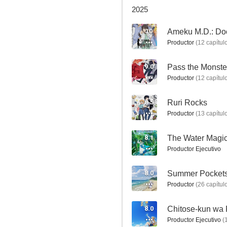
2025
10
Ameku M.D.: Doc
Productor
(
12
capítul
I May Be a Guild Receptionist, But I'll Solo Any Boss to Clock Out on Time
9.0
Pass the Monster
9.3
Productor
(
12
capítul
8.5
Ruri Rocks
Productor
(
13
capítul
8.1
The Water Magi
Productor Ejecutivo
8.0
Summer Pocket
Adachi to Shimamura
Productor
(
26
capítul
9.0
8.0
Productor Ejecutivo
(