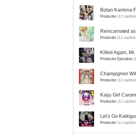
7.5
Productor
(
12
capítul
Plastic Memories
6.0
10
Productor
(
12
capítul
5.7
Killed Again, Mr
Productor Ejecutivo
(
--
Champignon Wi
Productor
(
12
capítul
--
Kaiju Girl Caram
Haibara's Teenage New Game+
Productor
(
12
capítul
10
--
Let's Go Kaikig
Productor
(
12
capítul