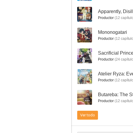
8.0
6.2
Productor
(
12
capítul
--
Mononogatari
Productor
(
12
capítul
--
Productor
(
24
capítul
Laid-Back Camp
--
7.8
Productor
(
12
capítul
--
Butareba: The St
Productor
(
12
capítul
Ver todo