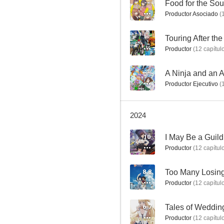
--
Food for the Sou
Productor Asociado
(
--
Touring After th
Productor
(
12
capítul
--
Secrets of the Silent Witch
Productor Ejecutivo
(
8.2
2024
10
Productor
(
12
capítul
8.8
Too Many Losing
Productor
(
12
capítul
Nura: Rise of the Yokai Clan
6.7
Tales of Weddin
8.1
Productor
(
12
capítul