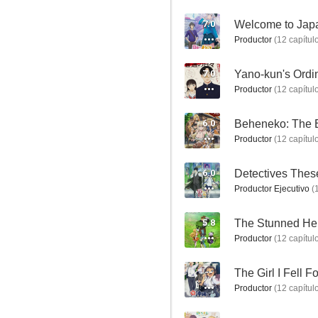
7.0
Welcome to Japa
Productor
(
12
capítul
7.0
Yano-kun's Ordi
Productor
(
12
capítul
The Other World's Books Depend on the Bean Counter
8.8
6.0
Productor
(
12
capítul
6.0
Detectives Thes
Productor Ejecutivo
(
5.8
Productor
(
12
capítul
Too Many Losing Heroines!
--
8.3
Productor
(
12
capítul