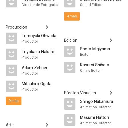
Director de Fotografía
Sound Editor
4 más
Producción
Tomoyuki Ohwada
Edición
Productor
Shota Migiyama
Toyokazu Nakahigashi
Editor
Productor
Kasumi Shibata
Adam Zehner
Online Editor
Productor
Mitsuhiro Ogata
Productor
Efectos Visuales
9 más
Shingo Nakamura
Animation Director
Masumi Hattori
Animation Director
Arte