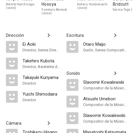
Hosoya
Bridcutt
Akihito Narihisago
Koharu Hondomachi
(voice)
(voice)
Funetaro Momoki
Sarina Togo (
(voice)
Dirección
Escritura
Ei Aoki
Otaro Maijo
Director, Series Director
Guión, Series Composition
Takehiro Kubota
Director, Asistente de Dirección
Sonido
Takayuki Kuriyama
Slavomir Kowalewski
Director
Compositor de la Música Original
Yuichi Shimodaira
Atsushi Umebori
Director
Compositor de la Música Original
Slawomir Kowalewski
Compositor de la Música Original
Cámara
Toshikazu Hisano
Masatoshi Katsumata