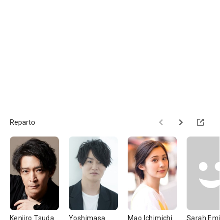
Reparto
Kenjiro Tsuda
Yoshimasa
Mao Ichimichi
Sarah Em