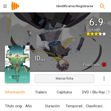
Identificarse/Registrarse
6.9
6 votos
ID:INVADED
Finalizada
Marcar ficha
Información
Trailers
Capítulos
DVD / Blu-Ray
(7)
Título original
Año
Duración
Temporadas
Clasificación por edades