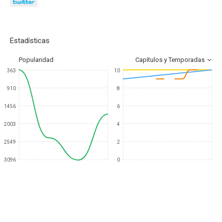
Estadísticas
Popularidad
Capítulos y Temporadas
363
10
910
8
1456
6
2003
4
2549
2
3096
0