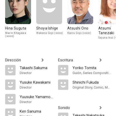
Hina Suguta
Shoya Ishige
Atsushi Ono
Atsumi
Tanezaki
Marin Kitagawa
Wakana Gojo (voice)
Kaoru Gojo (voice)
(voice)
Sajuna Inui (
Dirección
Escritura
Takashi Sakuma
Yoriko Tomita
Director
Guión, Series Composition
Yusuke Kawakami
Shinichi Fukuda
Director
Original Story, Comic, Manga
Yuusuke Yamamoto
Director
Sonido
Ken Sanuma
Takeshi Nakatsuka