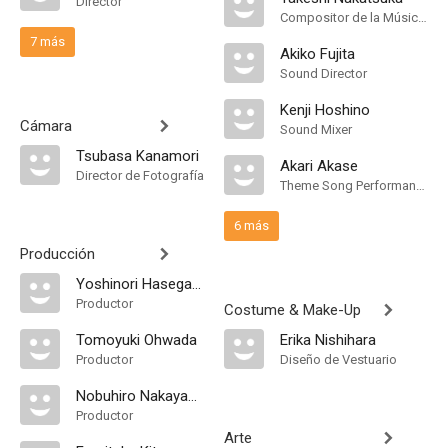
Director
Compositor de la Música Original
7 más
Akiko Fujita
Sound Director
Kenji Hoshino
Cámara
Sound Mixer
Tsubasa Kanamori
Akari Akase
Director de Fotografía
Theme Song Performance
6 más
Producción
Yoshinori Hasegawa
Productor
Costume & Make-Up
Tomoyuki Ohwada
Erika Nishihara
Productor
Diseño de Vestuario
Nobuhiro Nakayama
Productor
Arte