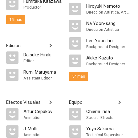
Fumitaka Kitazawa
Hiroyuki Nemoto
Productor
Dirección Artística, Art Designer
15 más
Na Yoon-sang
Dirección Artística
Lee Yoon-ho
Edición
Background Designer
Daisuke Hiraki
Akiko Kazato
Editor
Background Designer
Rumi Maruyama
54 más
Assistant Editor
Efectos Visuales
Equipo
Artur Cepakov
Chiemi Irisa
Animation
Special Effects
J-Mulli
Yuya Sakuma
Animation
Technical Supervisor