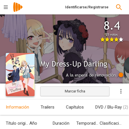
Identificarse/Registrarse
8.4
25 votos
My Dress-Up Darling
A la espera de renovación
Marcar ficha
Información
Trailers
Capítulos
DVD / Blu-Ray
(2)
Título original
Año
Duración
Temporadas
Clasificación por edades