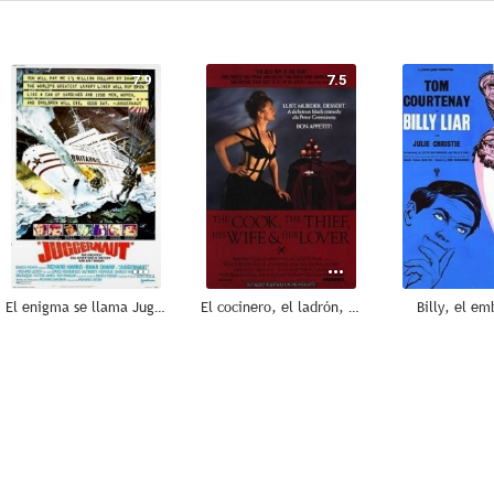
7.9
7.5
El enigma se llama Juggernaut
El cocinero, el ladrón, su mujer y su amante
Billy, el em
6.3
5.3