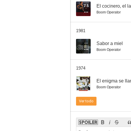
7.5
El cocinero, el 
Boom Operator
A Weekend with Lulu
1981
--
Sabor a miel
Boom Operator
1974
7.9
El enigma se ll
Boom Operator
Ver todo