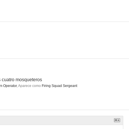
inners
 cuatro mosqueteros
m Operator
,
Aparece como
Firing Squad Sergeant