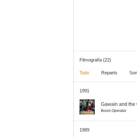
La fragata infernal
--
Filmografía (22)
Todo
Reparto
Son
1991
Sabor a miel
--
--
Gawain and the 
Boom Operator
1989