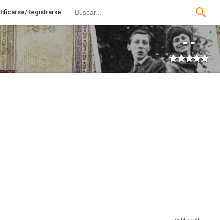
tificarse/Registrarse
--