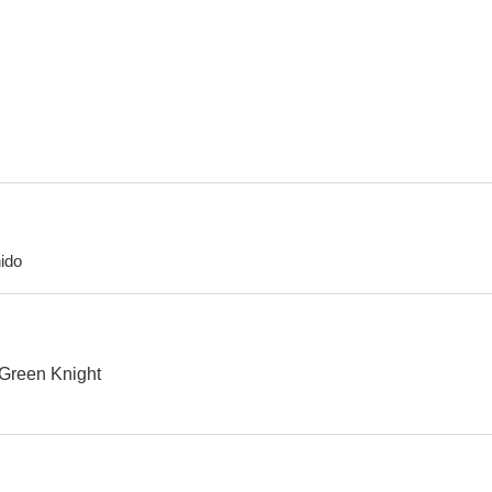
La maldad de Frankenstein
La leyenda de Vandorf
Kartu
--
--
ido
El joven Winston
The Murder Game
Otel
--
--
Green Knight