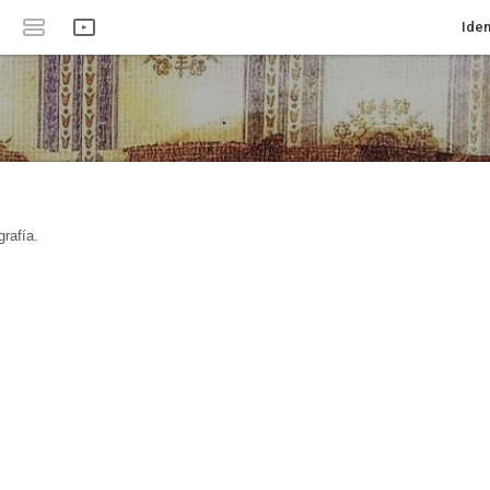
Iden
rafía.