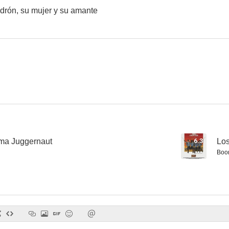
ladrón, su mujer y su amante
Too Many Crooks
Carry On Nurse
Innocent S
ama Juggernaut
6.3
Los
Boo