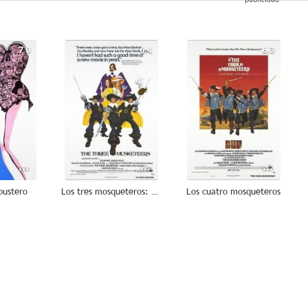
7.0
6.4
6.3
bustero
Los tres mosqueteros: Los diamantes de la reina
Los cuatro mosqueteros
5.0
4.0
--