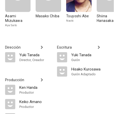
Asami
Masako Chiba
Tsuyoshi Abe
Shiina
Mizukawa
Hanasaka
Naoki
Aya Saito
Dirección
Escritura
Yuki Tanada
Yuki Tanada
Director, Creador
Guión
Hisako Kurosawa
Guión Adaptado
Producción
Ken Handa
Productor
Keiko Amano
Productor