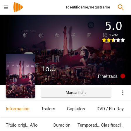
Identificarse/Registrarse
5.0
1 voto
Tokyo Girl
Finalizada
Marcar ficha
Información
Trailers
Capítulos
DVD / Blu-Ray
Título original
Año
Duración
Temporadas
Clasificación por edades