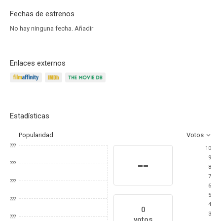
Fechas de estrenos
No hay ninguna fecha.
Añadir
Enlaces externos
Estadísticas
Popularidad
Votos
???
10
9
--
???
8
7
???
6
5
???
4
0
3
???
votos