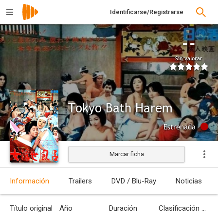
Identificarse/Registrarse
--
Sin valorar
Tokyo Bath Harem
Estrenada
Marcar ficha
Información
Trailers
DVD / Blu-Ray
Noticias
Título original
Año
Duración
Clasificación por edades