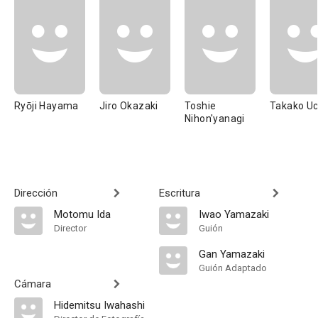
Ryōji Hayama
Jiro Okazaki
Toshie
Takako Uc
Nihon'yanagi
Dirección
Escritura
Motomu Ida
Iwao Yamazaki
Director
Guión
Gan Yamazaki
Guión Adaptado
Cámara
Hidemitsu Iwahashi