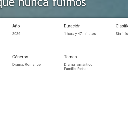
que nunca fuimos
Año
Duración
Clasif
2026
1 hora y 47 minutos
Sin inf
Géneros
Temas
Drama
,
Romance
Drama romántico
,
Familia
,
Pintura