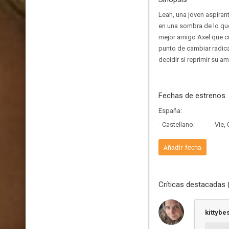
Leah, una joven aspiran
en una sombra de lo que 
mejor amigo Axel que cu
punto de cambiar radica
decidir si reprimir su a
Fechas de estrenos
España:
- Castellano:
Vie,
Añadir fecha
Críticas destacadas 
kittybe