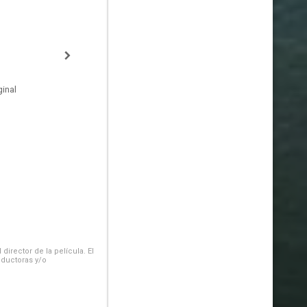
inal
irector de la película. El
oductoras y/o