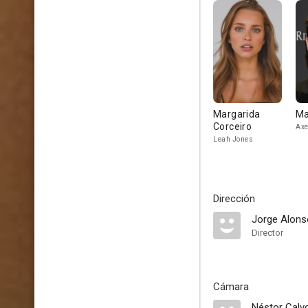
Margarida
Ma
Corceiro
Axe
Leah Jones
Dirección
Jorge Alons
Director
Cámara
Néstor Calv