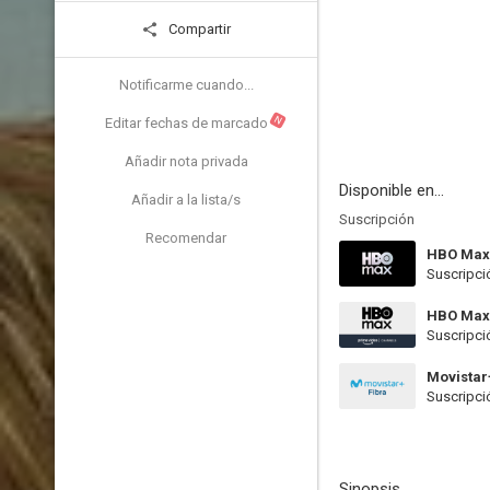
Compartir
Notificarme cuando...
N
Editar fechas de marcado
Añadir nota privada
Disponible en...
Añadir a la lista/s
Suscripción
Recomendar
HBO Max
Suscripci
HBO Max
Suscripci
Movistar
Suscripci
Sinopsis