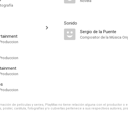
Novela
tografía
Sonido
Sergio de la Puente
rtainment
Compositor de la Música Orig
Produccion
Produccion
rtainment
Produccion
os
Produccion
ación de películas y series, PlayMax no tiene relación alguna con el productor o el d
, póster, carátula, fotografías y/o cubiertas pertenece a sus respectivos autores, pr