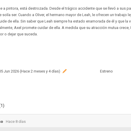
te a pintora, está destrozada. Desde el trágico accidente que se llevó a sus p
solía ser. Cuando a Oliver, el hermano mayor de Leah, le ofrecen un trabajo le
ide de ella. Sin saber que Leah siempre ha estado enamorada de él y que la 
lmente, Axel promete cuidar de ella. A medida que su atracción mutua crece,
mor o dejar que suceda.
 05 Jun 2026 (Hace 2 meses y 4 días)
Estreno
(1)
so
Hace 8 días