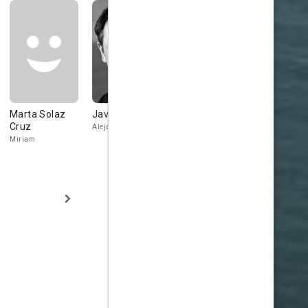
Marta Solaz
Javier Tolosa
Richard Holmes
Luis Alaiza
Cruz
Alejandro
Javier
Miriam