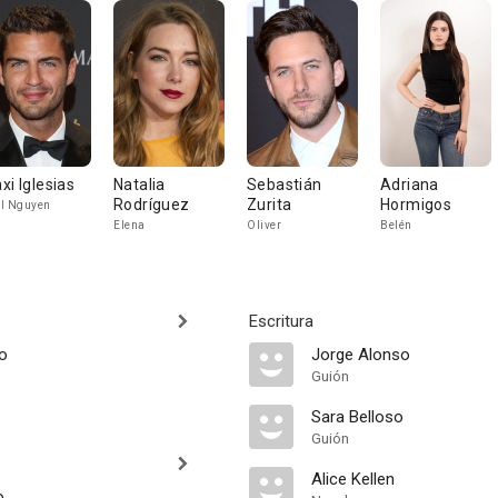
xi Iglesias
Natalia
Sebastián
Adriana
Rodríguez
Zurita
Hormigos
l Nguyen
Elena
Oliver
Belén
Escritura
o
Jorge Alonso
Guión
Sara Belloso
Guión
Alice Kellen
o