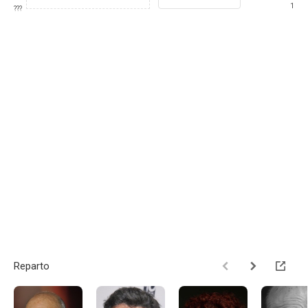
1
???
Reparto