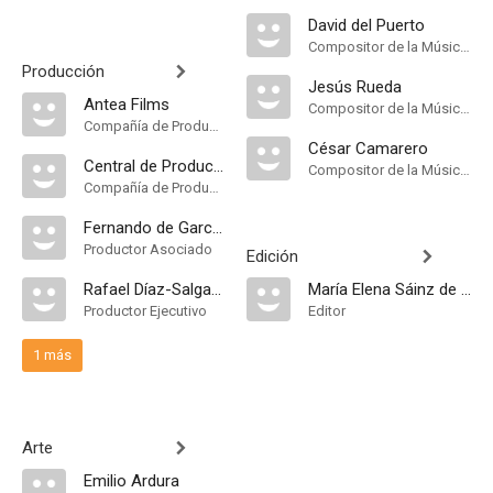
David del Puerto
Compositor de la Música Original
Producción
Jesús Rueda
Antea Films
Compositor de la Música Original
Compañía de Produccion
César Camarero
Central de Producciones Audiovisuales
Compositor de la Música Original
Compañía de Produccion
Fernando de Garcillán
Productor Asociado
Edición
Rafael Díaz-Salgado
María Elena Sáinz de Rozas
Productor Ejecutivo
Editor
1 más
Arte
Emilio Ardura