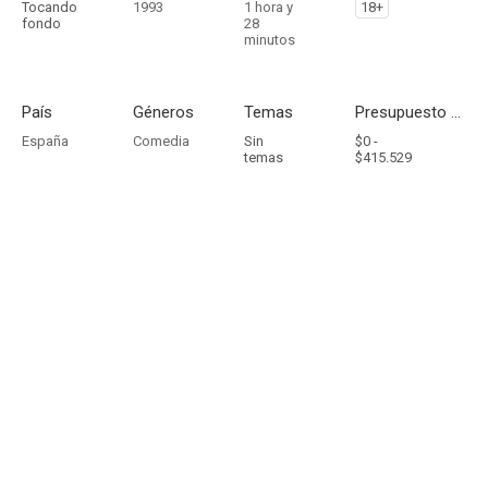
Tocando
1993
1 hora y
18+
fondo
28
minutos
País
Géneros
Temas
Presupuesto - Ingresos
España
Comedia
Sin
$0 -
temas
$415.529