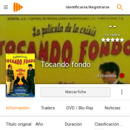
Identificarse/Registrarse
--
Sin valorar
Tocando fondo
Estrenada
Marcar ficha
Información
Trailers
DVD / Blu-Ray
Noticias
Título original
Año
Duración
Clasificación por edades