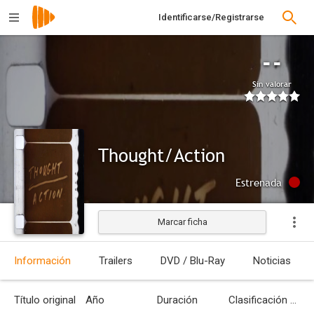
Identificarse/Registrarse
--
Sin valorar
Thought/Action
Estrenada
Marcar ficha
Información
Trailers
DVD / Blu-Ray
Noticias
Título original
Año
Duración
Clasificación por edades