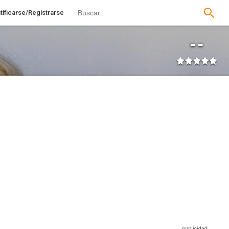
tificarse/Registrarse
--