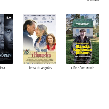
5.9
5.8
--
ista
Tierra de ángeles
Life After Death
--
--
--