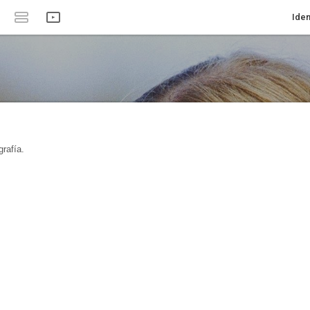
Iden
rafía.