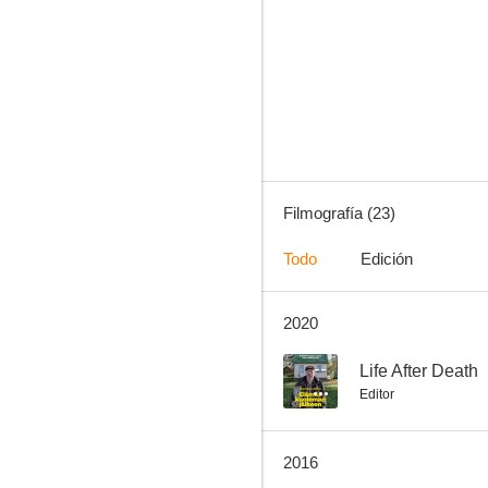
I nöd eller lust
--
Filmografía (23)
Todo
Edición
2020
La rebelión de Kautokeino
--
--
Life After Death
Editor
2016