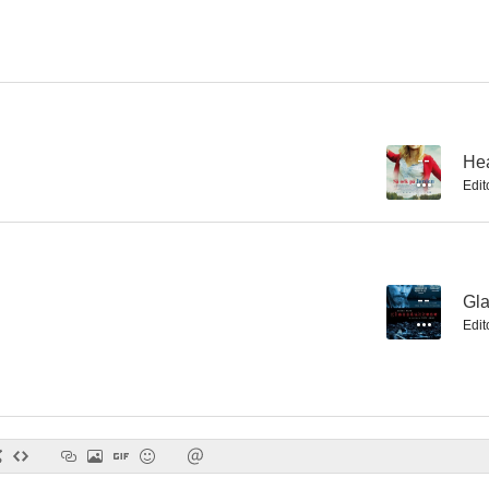
In Bed with Santa
Compulsión mortal
El ojo de la 
--
Hea
Edit
--
Gla
Edit