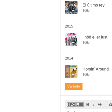
6.5
El último rey
Editor
Kites Over Helsinki
2015
--
I nöd eller lust
Editor
2014
7.0
Horsin' Around
Editor
Ver todo