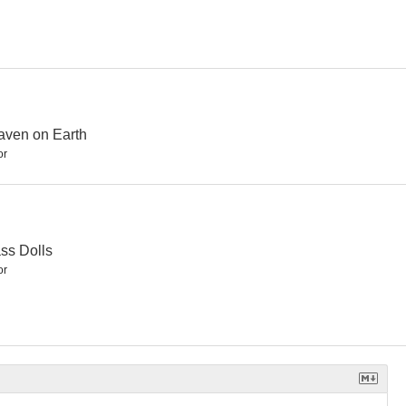
tormenta
A Walk in the Sun
ven on Earth
or
ss Dolls
or