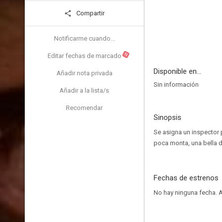
Compartir
Notificarme cuando...
N
Editar fechas de marcado
Disponible en...
Añadir nota privada
Sin información
Añadir a la lista/s
Recomendar
Sinopsis
Se asigna un inspector 
poca monta, una bella d
Fechas de estrenos
No hay ninguna fecha.
A