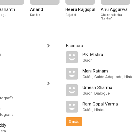
ashanth
Anand
Heera Rajgopal
Anu Aggarwal
hagu
Kadhir
Rajathi
Chandralekha
"Lekha"
Escritura
m
P.K. Mishra
Guión
Mani Ratnam
Guión, Guión Adaptado, Hist
Umesh Sharma
m
Guión, Dialogue
tografía
Ram Gopal Varma
m
Guión, Historia
tografía
3 más
ddy
mera