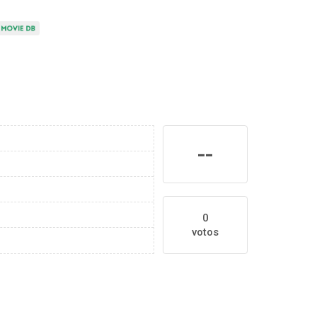
--
0
votos