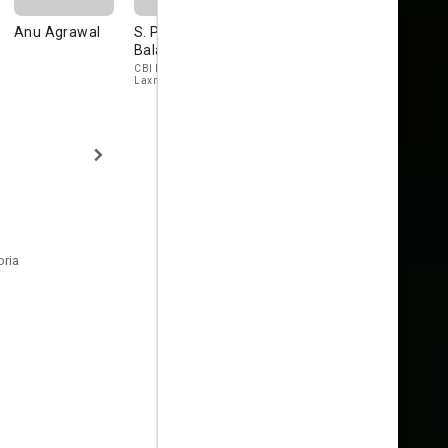
Anu Agrawal
S. P.
Balasubramaniam
Salim Gho
Balasubramaniam
S.P.
T.T. Vikram
CBI Inspector
Laxminarayan
oria