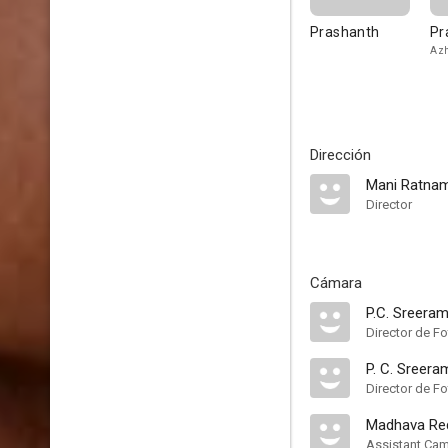
Prashanth
Pr
Az
Dirección
Mani Ratna
Director
Cámara
P.C. Sreera
Director de Fo
P. C. Sreera
Director de Fo
Madhava Re
Assistant Ca