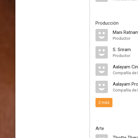
Producción
Mani Ratna
Productor
S. Sriram
Productor
Aalayam Ci
Compañía de 
Aalayam Pro
Compañía de 
2 más
Arte
Thotta Thar