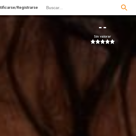
tificarse/Registrarse
--
Sin valorar