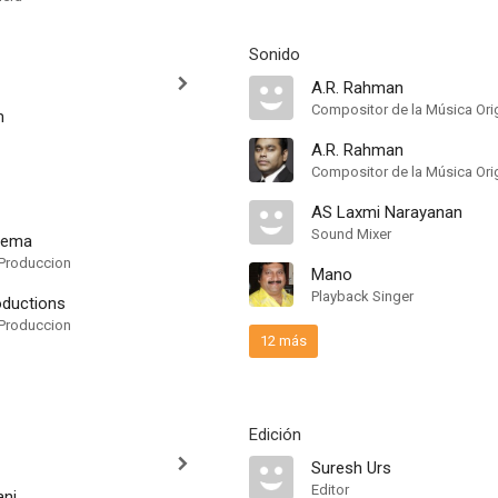
Sonido
A.R. Rahman
Compositor de la Música Orig
m
A.R. Rahman
Compositor de la Música Orig
AS Laxmi Narayanan
Sound Mixer
nema
Produccion
Mano
Playback Singer
ductions
Produccion
12 más
Edición
Suresh Urs
Editor
ani