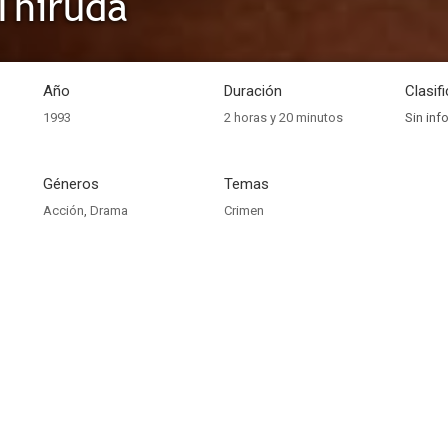
Thiruda
Año
Duración
Clasif
1993
2 horas y 20 minutos
Sin inf
Géneros
Temas
Acción
,
Drama
Crimen