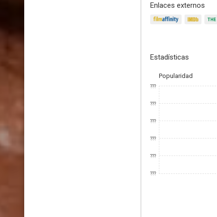
Enlaces externos
Estadísticas
Popularidad
???
???
???
???
???
???