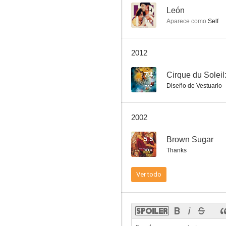
--
León
Aparece como
Self
2012
7.4
Cirque du Soleil
Diseño de Vestuario
2002
5.5
Brown Sugar
Thanks
Ver todo