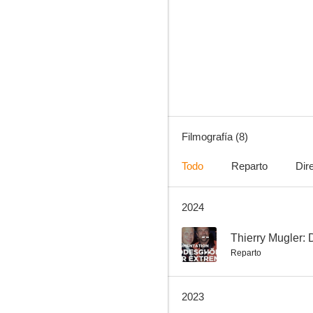
Thierry Mugler: Diseñador de moda y showman
--
Filmografía (8)
Todo
Reparto
Dir
2024
Pret-a-porter
--
Reparto
2023