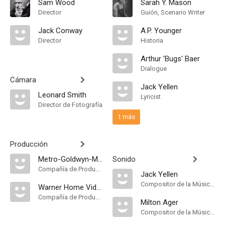
Sam Wood
Sarah Y. Mason
Director
Guión, Scenario Writer
Jack Conway
A.P. Younger
Director
Historia
Arthur 'Bugs' Baer
Dialogue
Cámara
Jack Yellen
Leonard Smith
Lyricist
Director de Fotografía
1 más
Producción
Metro-Goldwyn-Mayer. Distribuida por Metro-Goldwyn-Mayer
Sonido
Compañía de Produccion
Jack Yellen
Compositor de la Música Original
Warner Home Video
Compañía de Produccion
Milton Ager
Compositor de la Música Original