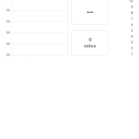
10
9
--
???
8
7
???
6
5
???
4
0
3
???
votos
2
1
???