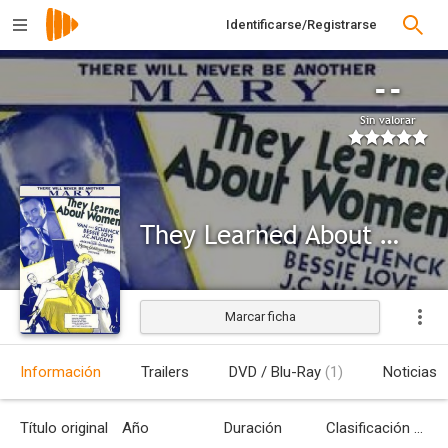
Identificarse/Registrarse
--
Sin valorar
They Learned About Women
Marcar ficha
Información
Trailers
DVD / Blu-Ray
(1)
Noticias
Título original
Año
Duración
Clasificación por edades