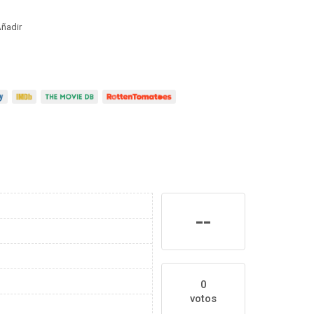
ñadir
--
0
votos