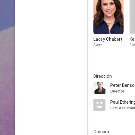
Lacey Chabert
Ke
Avery
Pet
Dirección
Peter Benso
Director
Paul Etherin
First Assistan
Cámara