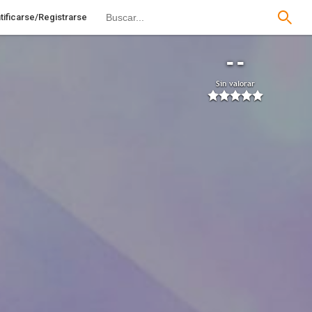
tificarse/Registrarse
--
Sin valorar