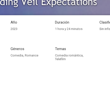
ing Veil Expectations
Año
Duración
Clasif
2023
1 hora y 24 minutos
Sin inf
Géneros
Temas
Comedia
,
Romance
Comedia romántica
,
Telefilm