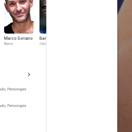
Marco Soriano
Barry W. Levy
Doron Bell
Oliver Rice
Mario
Clark
Sam
Mason
ado, Personajes
ado, Personajes