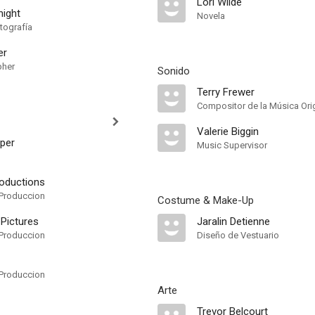
Lori Wilde
night
Novela
tografía
er
pher
Sonido
Terry Frewer
Compositor de la Música Orig
Valerie Biggin
per
Music Supervisor
roductions
Produccion
Costume & Make-Up
 Pictures
Jaralin Detienne
Produccion
Diseño de Vestuario
Produccion
Arte
Trevor Belcourt