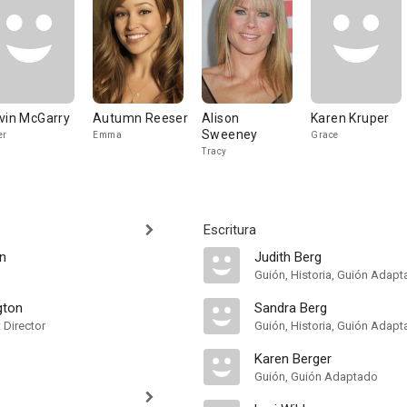
vin McGarry
Autumn Reeser
Alison
Karen Kruper
Sweeney
er
Emma
Grace
Tracy
Escritura
n
Judith Berg
Guión, Historia, Guión Adapt
gton
Sandra Berg
t Director
Guión, Historia, Guión Adapt
Karen Berger
Guión, Guión Adaptado