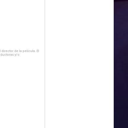
irector de la película. El
oductoras y/o