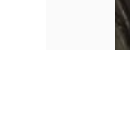
Contenido que expirara en VOD
Amazon Prime Video
Netflix
Filmin
Movistar+
Movistar+ Fibra