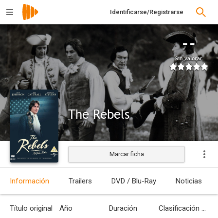
Identificarse/Registrarse
--
Sin valorar
The Rebels
Marcar ficha
Estrenada
Información
Trailers
DVD / Blu-Ray
Noticias
Título original
Año
Duración
Clasificación por edades