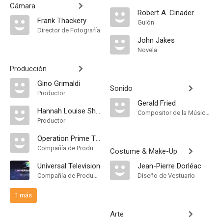
Cámara
Robert A. Cinader
Frank Thackery
Guión
Director de Fotografía
John Jakes
Novela
Producción
Gino Grimaldi
Sonido
Productor
Gerald Fried
Hannah Louise Shearer
Compositor de la Música Original, Música
Productor
Operation Prime Time
Compañía de Produccion
Costume & Make-Up
Universal Television
Jean-Pierre Dorléac
Compañía de Produccion
Diseño de Vestuario
1 más
Arte