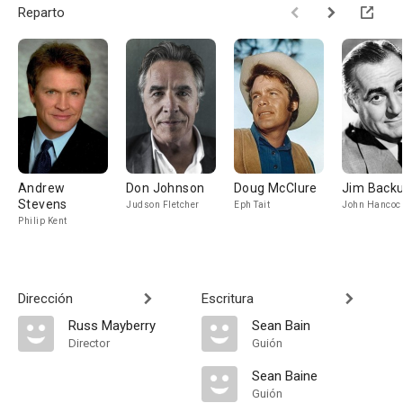
Reparto
Andrew
Don Johnson
Doug McClure
Jim Back
Stevens
Judson Fletcher
Eph Tait
John Hancoc
Philip Kent
Dirección
Escritura
Russ Mayberry
Sean Bain
Director
Guión
Sean Baine
Guión