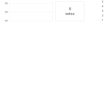
5
???
4
0
3
???
votos
2
1
???