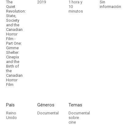
The
2019
1 hora y
Sin
Quiet
10
información
Revolution:
minutos
State,
Society
and the
Canadian
Horror
Film -
Part One:
Gimme
Shelter:
Cinepix
and the
Birth of
the
Canadian
Horror
Film
País
Géneros
Temas
Reino
Documental
Documental
Unido
sobre
cine