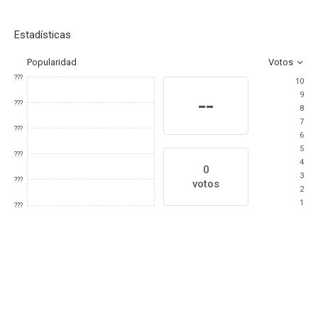
Estadísticas
Popularidad
Votos
???
10
9
--
???
8
7
???
6
5
???
4
0
3
???
votos
2
1
???