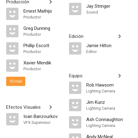
Producción
Jay Stringer
Ernest Mathijs
Sound
Productor
Greg Dunning
Productor
Edición
Phillip Escott
Jamie Hilton
Productor
Editor
Xavier Mendik
Productor
Equipo
10 más
Rob Hawsom
Lighting Camera
Jim Kunz
Efectos Visuales
Lighting Camera
Ioan Banzourkov
Ash Connaughton
VFX Supervisor
Lighting Camera
Andy McNeal