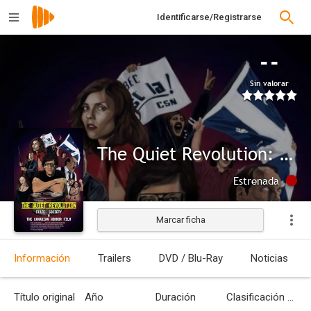
Identificarse/Registrarse
--
Sin valorar
The Quiet Revolution: State, Society and the Canadian Horror Film
Estrenada
Marcar ficha
Información
Trailers
DVD / Blu-Ray
Noticias
Título original
Año
Duración
Clasificación por edades