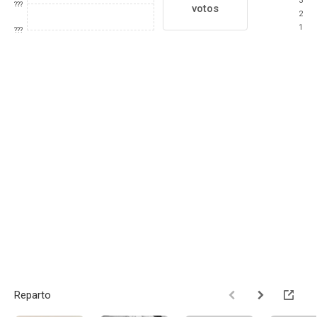
3
???
votos
2
1
???
Reparto