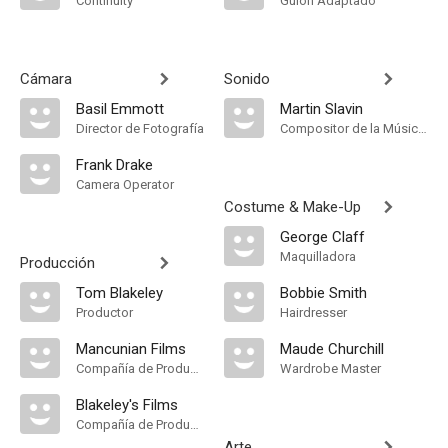
Continuity
Guión Adaptado
Cámara
Sonido
Basil Emmott
Martin Slavin
Director de Fotografía
Compositor de la Música Original, Música
Frank Drake
Camera Operator
Costume & Make-Up
George Claff
Maquilladora
Producción
Tom Blakeley
Bobbie Smith
Productor
Hairdresser
Mancunian Films
Maude Churchill
Compañía de Produccion
Wardrobe Master
Blakeley's Films
Compañía de Produccion
Arte