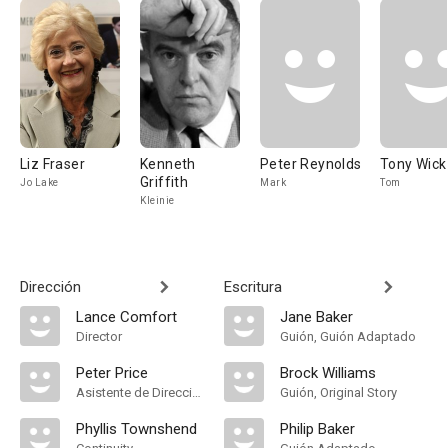
Liz Fraser
Kenneth
Peter Reynolds
Tony Wick
Griffith
Jo Lake
Mark
Tom
Kleinie
Dirección
Escritura
Lance Comfort
Jane Baker
Director
Guión, Guión Adaptado
Peter Price
Brock Williams
Asistente de Dirección
Guión, Original Story
Phyllis Townshend
Philip Baker