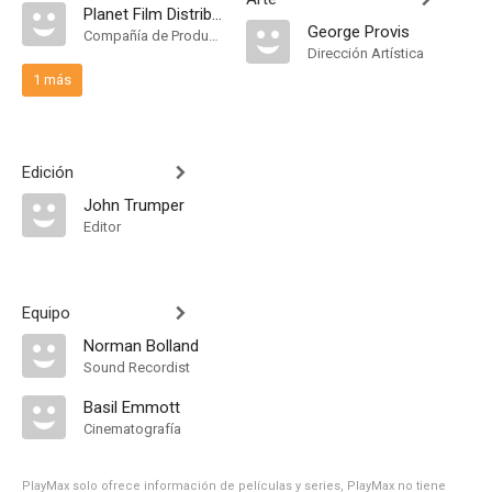
Planet Film Distributors
George Provis
Compañía de Produccion
Dirección Artística
1 más
Edición
John Trumper
Editor
Equipo
Norman Bolland
Sound Recordist
Basil Emmott
Cinematografía
PlayMax solo ofrece información de películas y series, PlayMax no tiene