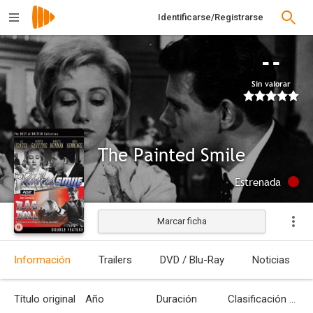
Identificarse/Registrarse
--
Sin valorar
The Painted Smile
Estrenada
Marcar ficha
Información
Trailers
DVD / Blu-Ray
Noticias
Título original
Año
Duración
Clasificación por edades