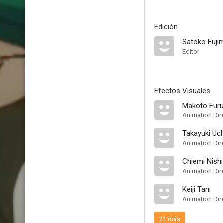
Edición
Satoko Fuji
Editor
Efectos Visuales
Makoto Furu
Takayuki Uc
Chiemi Nish
Animation Dir
Keiji Tani
21 más