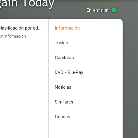
gain Today
En emisión
Clasificación por edades
Información
in información
Trailers
Capítulos
DVD / Blu-Ray
Noticias
Similares
Críticas