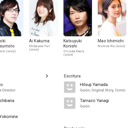
roki
Ai Kakuma
Katsuyuki
Mao Ichimichi
sumoto
Konishi
Shibasaki Yuri
Nishina Rio (voice)
(voice)
ichi (voice)
Orizuka Kaoru
(voice)
Escritura
do
Hitsuji Yamada
s Director
Guión, Original Story, Comic
chibana
Tamazo Yanagi
Guión
Yokomine