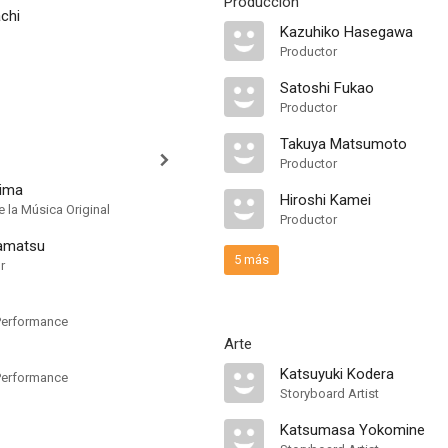
Producción
chi
Kazuhiko Hasegawa
Productor
Satoshi Fukao
Productor
Takuya Matsumoto
Productor
jima
Hiroshi Kamei
 la Música Original
Productor
ramatsu
5 más
r
erformance
Arte
Katsuyuki Kodera
erformance
Storyboard Artist
Katsumasa Yokomine