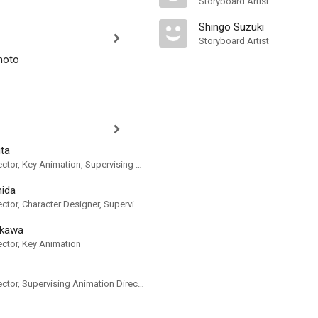
Storyboard Artist
Shingo Suzuki
Storyboard Artist
moto
ta
Animation Director, Key Animation, Supervising Animation Director
hida
Animation Director, Character Designer, Supervising Animation Director
ikawa
ector, Key Animation
Animation Director, Supervising Animation Director