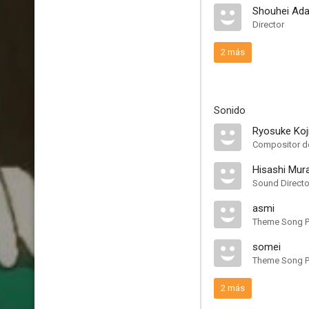
Shouhei Ada
Director
2 más
Sonido
Ryosuke Ko
Compositor de
Hisashi Mu
Sound Directo
asmi
Theme Song P
somei
Theme Song P
2 más