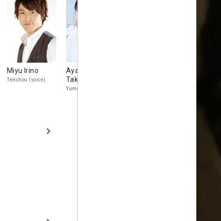
Miyu Irino
Ayana
Taketatsu
Tenchou (voice)
Yume (voice)