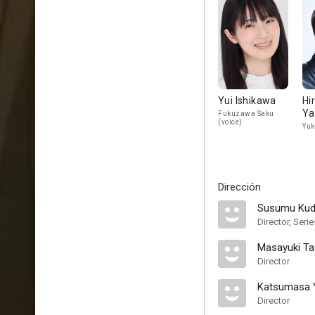
Yui Ishikawa
Hi
Ya
Fukuzawa Saku
(voice)
Yuk
Dirección
Susumu Ku
Director, Serie
Masayuki Ta
Director
Katsumasa 
Director