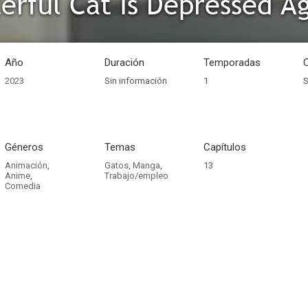
erful Cat Is Depressed A
Año
Duración
Temporadas
2023
Sin información
1
S
Géneros
Temas
Capítulos
Animación
,
Gatos
,
Manga
,
13
Anime
,
Trabajo/empleo
Comedia