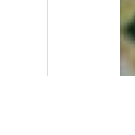
Contenido que expirara en VOD
Amazon Prime Video
Movistar+
Netflix
Filmin