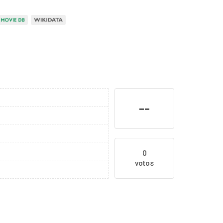
--
0
votos