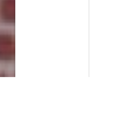
PlayMax
2026
Series populares
La Casa del Dragón
Silo
Stuart no consigue salvar el universo
Ted Lasso