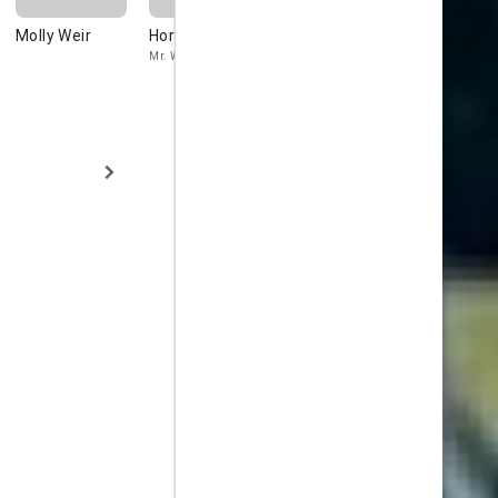
Molly Weir
Horace Percival
Hugh Morton
Martine Al
Mr. Wimple