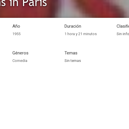
s in Paris
Año
Duración
Clasif
1955
1 hora y 21 minutos
Sin inf
Géneros
Temas
Comedia
Sin temas