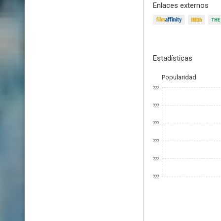
Enlaces externos
Estadísticas
Popularidad
???
???
???
???
???
???