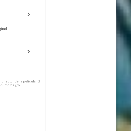
inal
irector de la película. El
oductoras y/o