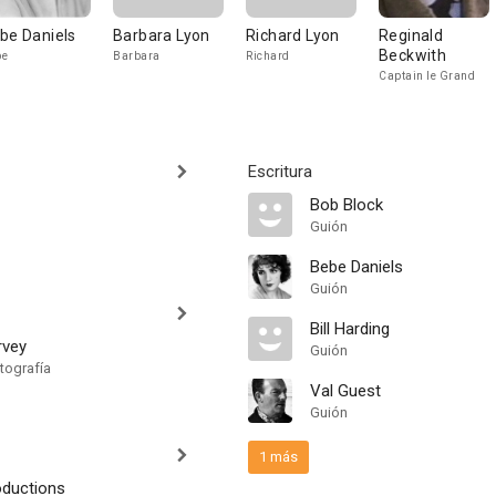
be Daniels
Barbara Lyon
Richard Lyon
Reginald
Beckwith
be
Barbara
Richard
Captain le Grand
Escritura
Bob Block
Guión
Bebe Daniels
Guión
Bill Harding
rvey
Guión
tografía
Val Guest
Guión
1 más
ductions