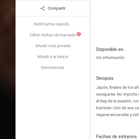
Compartir
Notificarme cuando...
N
Editar fechas de marcado
Añadir nota privada
Disponible en...
Añadir a la lista/s
Sin información
Recomendar
Sinopsis
Japón, finales de los a
escaparse. No importa c
el Rey de la evasión, 
barrotes. Uno de sus car
dejarse encarcelar y vol
Fechas de estrenos