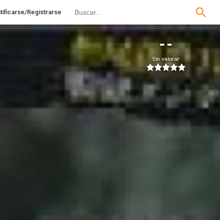
tificarse/Registrarse
--
Sin valorar