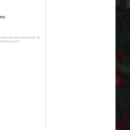
any
irector de la película. El
oductoras y/o