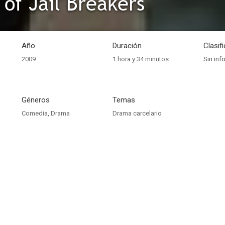
 of Jail Breakers
Año
Duración
Clasif
2009
1 hora y 34 minutos
Sin inf
Géneros
Temas
Comedia
,
Drama
Drama carcelario