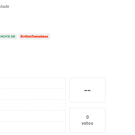
ñadir
--
0
votos