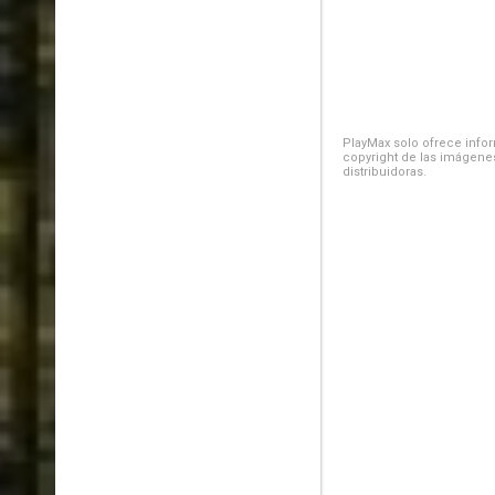
PlayMax solo ofrece inform
copyright de las imágenes
distribuidoras.