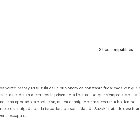
Sitios compatibles
ños veinte. Masayuki Suzuki es un prisionero en constante fuga: cada vez que 
uantas cadenas o cerrojos le priven de la libertad, porque siempre acaba sal
como le ha apodado la población, nunca consigue permanecer mucho tiempo al 
celeros, intrigado por la turbadora personalidad de Suzuki, trata de descifrar l
ver a escaparse.