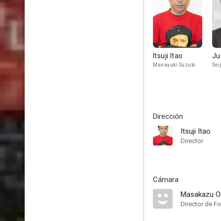
Itsuji Itao
Ju
Masayuki Suzuki
Sei
Dirección
Itsuji Itao
Director
Cámara
Masakazu O
Director de Fo