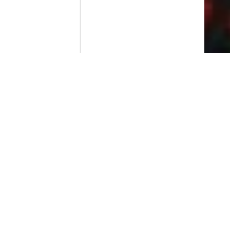
Contenido que expirara en VOD
Amazon Prime Video
Netflix
Filmin
Movistar+
Movistar+ Fibra