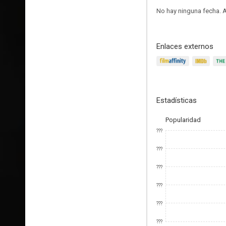
No hay ninguna fecha.
A
Enlaces externos
Estadísticas
Popularidad
???
???
???
???
???
???