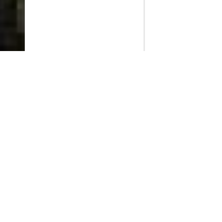
PlayMax
2026
Series populares
La Casa del Dragón
Silo
Ted Lasso
Stuart no consigue salvar el universo
Operaciones especiales: Lioness
Acerca de PlayMax
Apps
API
Términos y Condiciones