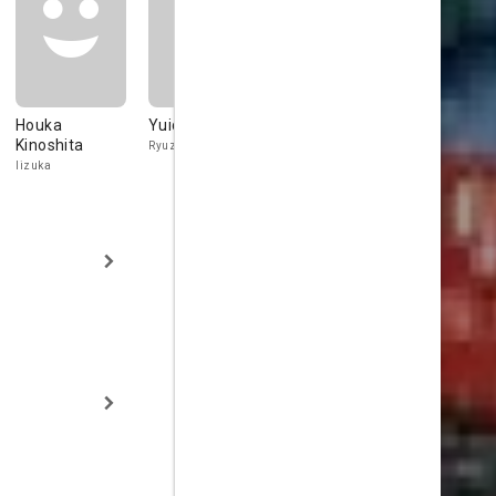
Houka
Yuichi Kimura
Hiroyuki
Seiji Chiha
Kinoshita
Miyasako
Ryuzaki
Prisoner 594
Iizuka
Usui