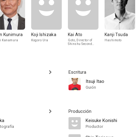
n Kunimura
Koji Ishizaka
Kai Ato
Kanji Tsuda
ji Kanamura
Kogoro Ura
Goto, Director of
Hashimoto
Shinshu Second
Prison
Escritura
Itsuji Itao
Guión
Producción
ka
Keisuke Konishi
tografía
Productor