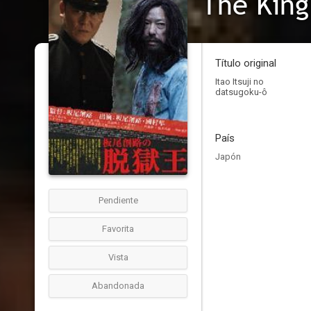
The King
Título original
Itao Itsuji no
datsugoku-ô
País
Japón
Pendiente
Favorita
Vista
Abandonada