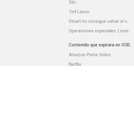
Silo
Ted Lasso
Stuart no consigue salvar el universo
Bartender
Operaciones especiales: Lioness
--
Contenido que expirara en VOD
Amazon Prime Video
Netflix
Filmin
Movistar+
Movistar+ Fibra
Perfect Blue
--