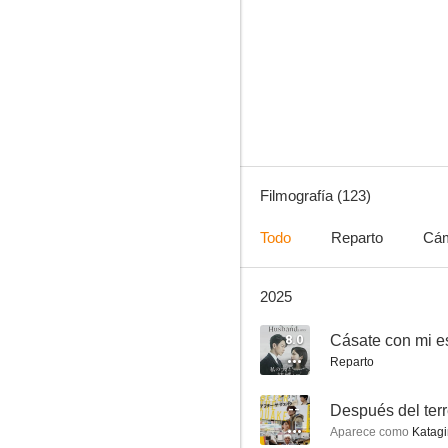
Audition
8.5
Filmografía (123)
Todo
Reparto
Cá
2025
Kids Return
8.0
8.0
Cásate con mi 
Reparto
--
Después del ter
Aparece como
Katagi