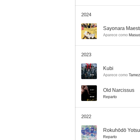
2024
Redline
--
Sayonara Maestr
Aparece como
Masuo
8.0
2023
--
Kubi
Aparece como
Tamez
--
Old Narcissus
Reparto
Historia de Abril
7.5
2022
--
Rokuhōdō Yotsui
Reparto