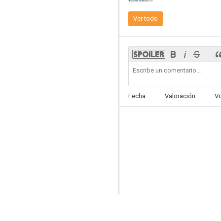
Ver todo
20th Century Boys - Capítulo 1: El Principio del Fin
7.2
Fecha
Valoración
V
Yamishibai: Japanese Ghost Stories
6.8