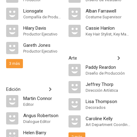
Lionsgate
Alban Farrawell
Compañía de Produccion
Costume Supervisor
Hilary Davis
Cassie Hanlon
Productor Ejecutivo
Key Hair Stylist, Key Makeup Artist
Gareth Jones
Productor Ejecutivo
Arte
3 más
Paddy Reardon
Diseño de Producción
Jeffrey Thorp
Edición
Dirección Artística
Martin Connor
Lisa Thompson
Editor
Decorados
Angus Robertson
Caroline Kelly
Dialogue Editor
Art Department Coordinator
Helen Barry
2 más