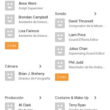
Anne Went
Script Supervisor
Sonido
Brendan Campbell
David Thrussell
Asistente de Dirección
Compositor de la Música Original
Lisa Farinosi
Liam Price
Asistente de Dirección
Sound Effects Editor
2 más
Julius Chan
Supervising Sound Editor
Phil Judd
Cámara
Mezclador de Re-Grabación de Sonido
Brian J. Breheny
2 más
Director de Fotografía
Producción
Costume & Make-Up
Al Clark
Terry Ryan
Productor
Diseño de Vestuario