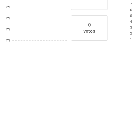
7
???
6
5
???
4
0
3
???
votos
2
1
???