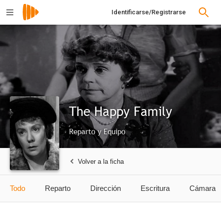
Identificarse/Registrarse
The Happy Family
Reparto y Equipo
Volver a la ficha
Todo
Reparto
Dirección
Escritura
Cámara