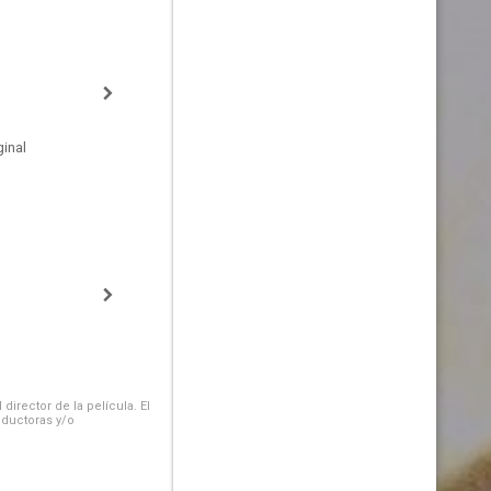
inal
irector de la película. El
oductoras y/o