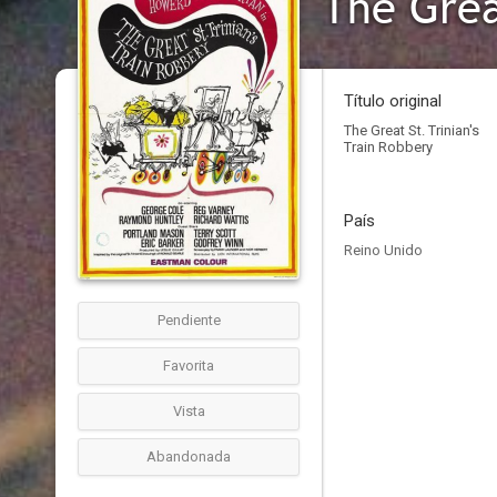
The Grea
Título original
The Great St. Trinian's
Train Robbery
País
Reino Unido
Pendiente
Favorita
Vista
Abandonada