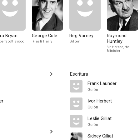
ra Bryan
George Cole
Reg Varney
Raymond
Huntley
er Spottiswood
'Flash' Harry
Gilbert
Sir Horace, the
Minister
Escritura
Frank Launder
Guión
er
Ivor Herbert
Guión
Leslie Gilliat
Guión
Sidney Gilliat