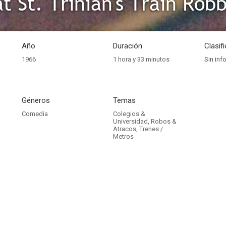
t St. Trinian's Train Rob
Año
Duración
Clasif
1966
1 hora y 33 minutos
Sin inf
Géneros
Temas
Comedia
Colegios &
Universidad
,
Robos &
Atracos
,
Trenes /
Metros