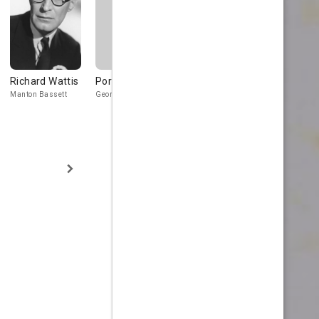
Richard Wattis
Portland Mason
Terry Scott
Eric Barker
Manton Bassett
Georgina
Policeman
Culpepper Br