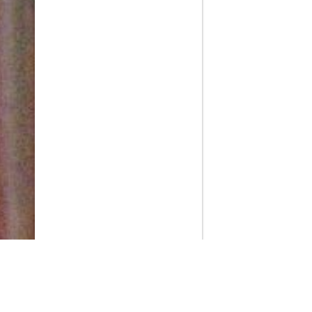
PlayMax
2026
Series populares
La Casa del Dragón