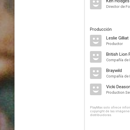
Ken Hodges
Director de Fo
Producción
Leslie Gilliat
Productor
British Lion
Compañía de 
Braywild
Compañía de 
Vicki Deaso
Production Se
PlayMax solo ofrece inform
copyright de las imágenes
distribuidoras.