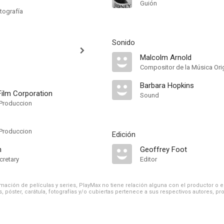
Guión
tografía
Sonido
Malcolm Arnold
Compositor de la Música Orig
Barbara Hopkins
 Film Corporation
Sound
Produccion
Produccion
Edición
n
Geoffrey Foot
cretary
Editor
ación de películas y series, PlayMax no tiene relación alguna con el productor o el d
, póster, carátula, fotografías y/o cubiertas pertenece a sus respectivos autores, pr