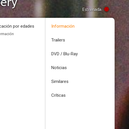
bery
Estrenada
icación por edades
Información
ormación
Trailers
DVD / Blu-Ray
Noticias
Similares
Críticas