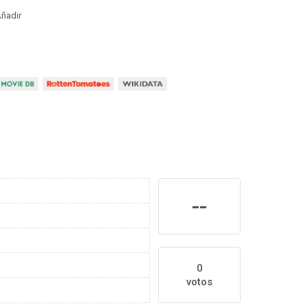
ñadir
--
0
votos