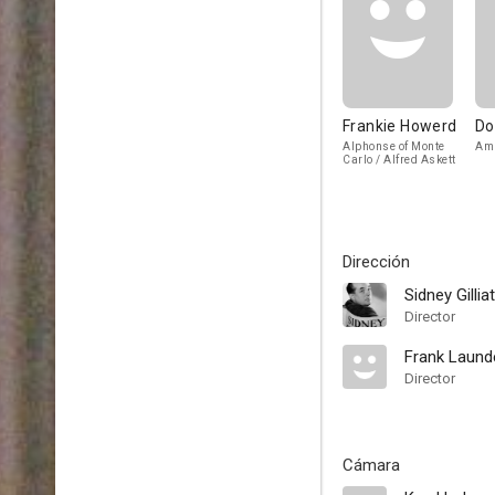
Frankie Howerd
Do
Alphonse of Monte
Amb
Carlo / Alfred Askett
Dirección
Sidney Gilliat
Director
Frank Laund
Director
Cámara