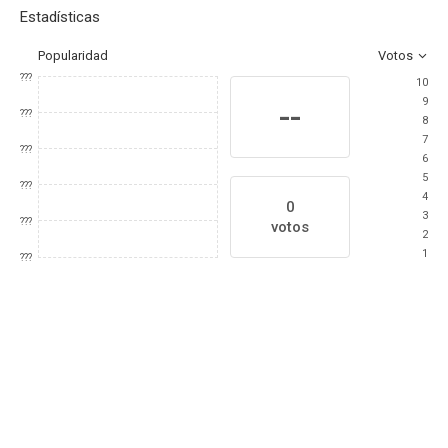
Estadísticas
Popularidad
Votos
???
10
9
--
???
8
7
???
6
5
???
4
0
3
???
votos
2
1
???