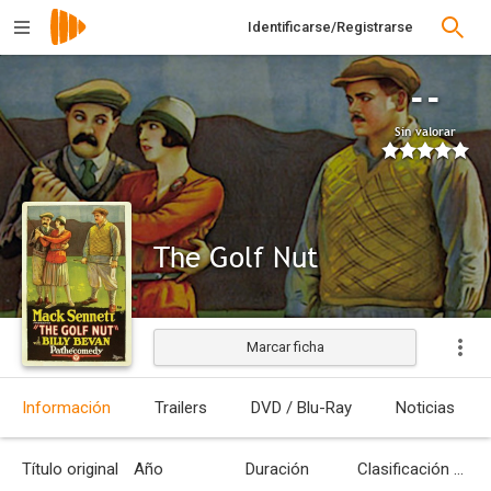
Identificarse/Registrarse
--
Sin valorar
The Golf Nut
Marcar ficha
Estrenada
Información
Trailers
DVD / Blu-Ray
Noticias
Título original
Año
Duración
Clasificación por edades