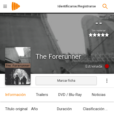
Identificarse/Registrarse
--
Sin valorar
The Forerunner
Estrenada
Marcar ficha
Información
Trailers
DVD / Blu-Ray
Noticias
Título original
Año
Duración
Clasificación por edades