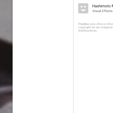
Hashimoto M
Visual Effects
PlayMax solo ofrece inform
copyright de las imágenes
distribuidoras.