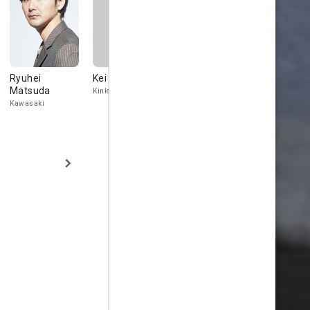
Ryuhei
Kei Tamura
Midoriko
Masaki Ok
Matsuda
Kimura
Kinley Dorji
Car Enthusias
Student
Kawasaki
Shiina's Mother