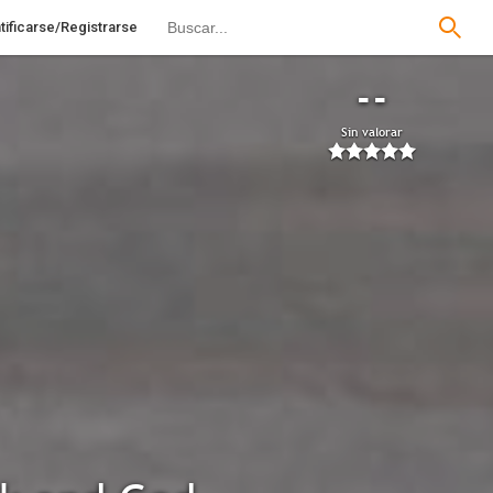
tificarse/Registrarse
--
Sin valorar