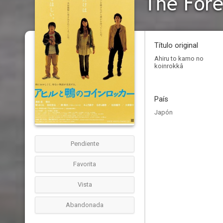
The Fore
Título original
Ahiru to kamo no
koinrokkâ
País
Japón
Pendiente
Favorita
Vista
Abandonada