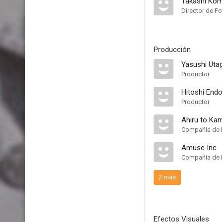
Takashi Ko
Director de Fo
Producción
Yasushi Ut
Productor
Hitoshi End
Productor
Ahiru to Kam
Compañía de 
Amuse Inc
Compañía de 
2 más
Efectos Visuales