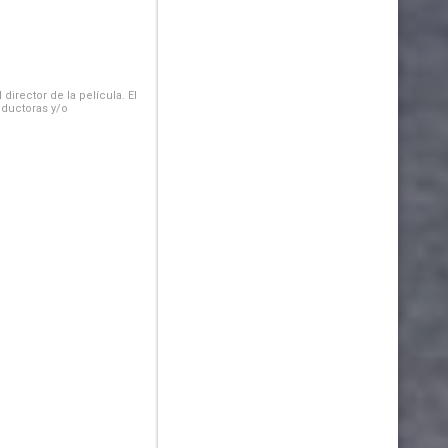
irector de la película. El
oductoras y/o