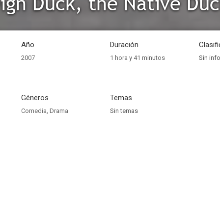
ign Duck, the Native Du
Año
Duración
Clasif
2007
1 hora y 41 minutos
Sin inf
Géneros
Temas
Comedia
,
Drama
Sin temas