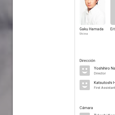
Gaku Hamada
Ei
Shiina
Dirección
Yoshihiro N
Director
Katsutoshi 
First Assistan
Cámara