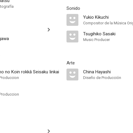
matsu
tografía
Sonido
Yukio Kikuchi
Compositor de la Música Orig
Tsugihiko Sasaki
agawa
Music Producer
o
Arte
o no Koin rokkâ Seisaku Iinkai
China Hayashi
Produccion
Diseño de Producción
Produccion