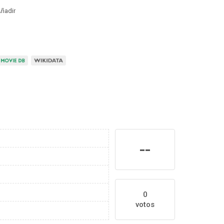
ñadir
--
0
votos