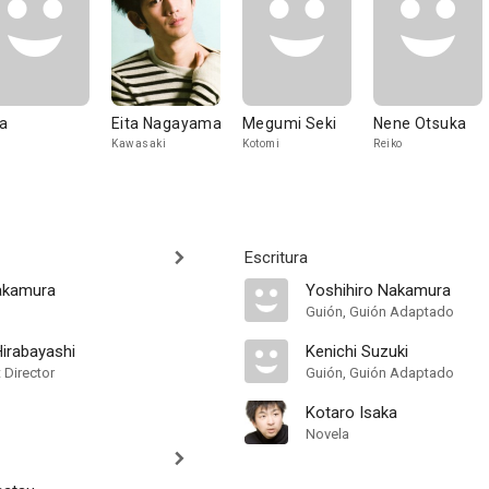
ta
Eita Nagayama
Megumi Seki
Nene Otsuka
Kawasaki
Kotomi
Reiko
Escritura
akamura
Yoshihiro Nakamura
Guión, Guión Adaptado
Hirabayashi
Kenichi Suzuki
t Director
Guión, Guión Adaptado
Kotaro Isaka
Novela