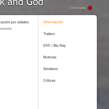
ck and God
Estrenada
icación por edades
Información
ormación
Trailers
DVD / Blu-Ray
Noticias
Similares
Críticas