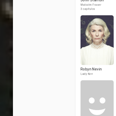
John Stanton
Malcolm Fraser
3 capítulos
Robyn Nevin
Lady Kerr