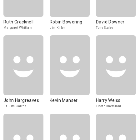
Ruth Cracknell
Robin Bowering
David Downer
Margaret Whitlam
Jim Killen
Tony Staley
John Hargreaves
Kevin Manser
Harry Weiss
Dr. Jim Cairns
Tirath Khemlani