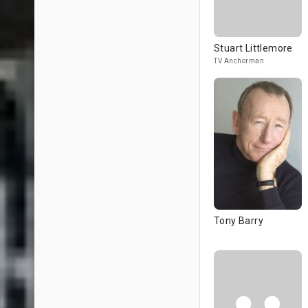
Stuart Littlemore
TV Anchorman
Tony Barry