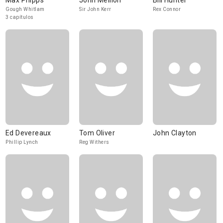
Max Phipps
John Meillon
Bill Hunter
Gough Whitlam
Sir John Kerr
Rex Connor
3 capítulos
Ed Devereaux
Tom Oliver
John Clayton
Phillip Lynch
Reg Withers