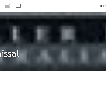
Iden
issal