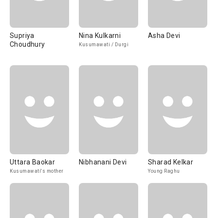
Supriya
Nina Kulkarni
Asha Devi
Choudhury
Kusumawati / Durgi
Uttara Baokar
Nibhanani Devi
Sharad Kelkar
Kusumawati's mother
Young Raghu