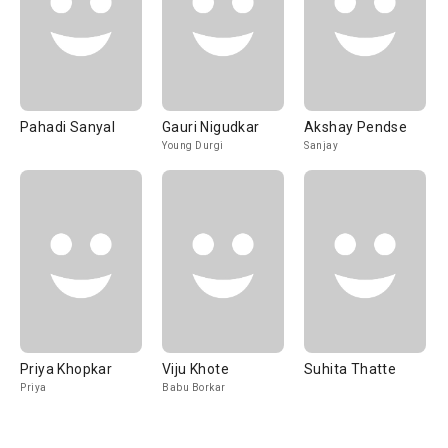
Pahadi Sanyal
Gauri Nigudkar
Akshay Pendse
Young Durgi
Sanjay
Priya Khopkar
Viju Khote
Suhita Thatte
Priya
Babu Borkar