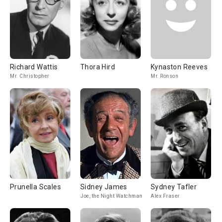
Richard Wattis
Thora Hird
Kynaston Reeves
Mr. Christopher
Mr. Ronson
Prunella Scales
Sidney James
Sydney Tafler
Joe, the Night Watchman
Alex Fraser