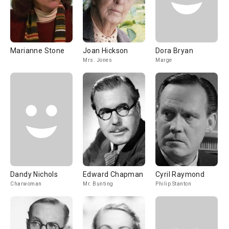
Marianne Stone
Joan Hickson
Dora Bryan
Mrs. Jones
Marge
Dandy Nichols
Edward Chapman
Cyril Raymond
Charwoman
Mr. Bunting
Philip Stanton