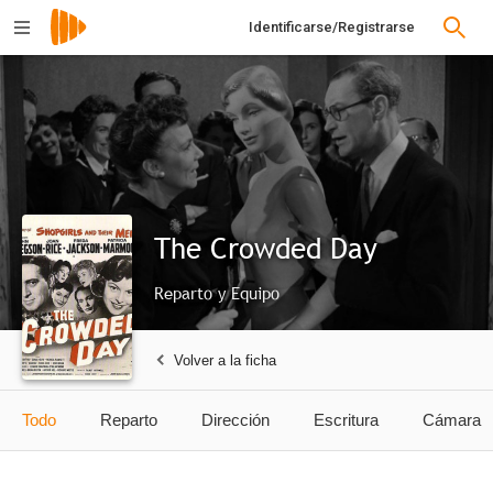
Identificarse/Registrarse
The Crowded Day
Reparto y Equipo
Volver a la ficha
Todo
Reparto
Dirección
Escritura
Cámara