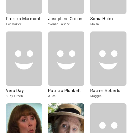
Patricia Marmont
Josephine Griffin
Sonia Holm
Eve Carter
Yvonne Pascoe
Moira
Vera Day
Patricia Plunkett
Rachel Roberts
Suzy Green
Alice
Maggie