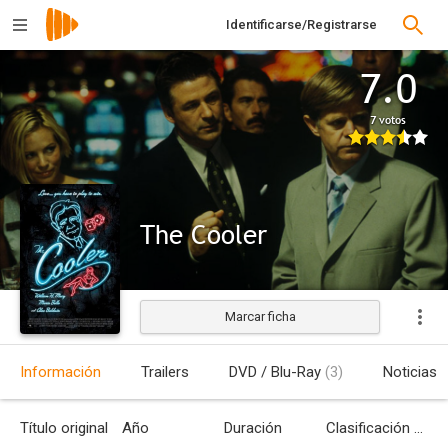
Identificarse/Registrarse
7.0
7 votos
The Cooler
Marcar ficha
Estrenada
Información
Trailers
DVD / Blu-Ray
(3)
Noticias
Título original
Año
Duración
Clasificación por edades