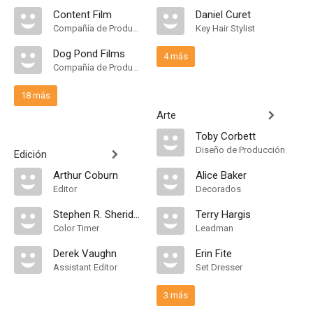
Content Film
Daniel Curet
Compañía de Produccion
Key Hair Stylist
Dog Pond Films
4 más
Compañía de Produccion
18 más
Arte
Toby Corbett
Diseño de Producción
Edición
Arthur Coburn
Alice Baker
Editor
Decorados
Stephen R. Sheridan
Terry Hargis
Color Timer
Leadman
Derek Vaughn
Erin Fite
Assistant Editor
Set Dresser
3 más