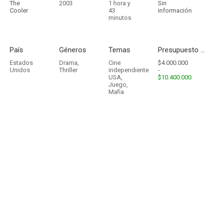
The
2003
1 hora y
Sin
Cooler
43
información
minutos
País
Géneros
Temas
Presupuesto - Ingresos
Estados
Drama
,
Cine
$4.000.000
Unidos
Thriller
independiente
-
USA
,
$10.400.000
Juego
,
Mafia