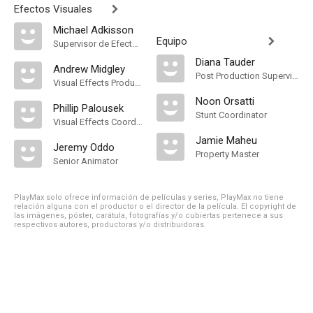
Efectos Visuales
Michael Adkisson
Equipo
Supervisor de Efectos Visuales
Diana Tauder
Andrew Midgley
Post Production Supervisor
Visual Effects Producer
Noon Orsatti
Phillip Palousek
Stunt Coordinator
Visual Effects Coordinator
Jamie Maheu
Jeremy Oddo
Property Master
Senior Animator
PlayMax solo ofrece información de películas y series, PlayMax no tiene
relación alguna con el productor o el director de la película. El copyright de
las imágenes, póster, carátula, fotografías y/o cubiertas pertenece a sus
respectivos autores, productoras y/o distribuidoras.