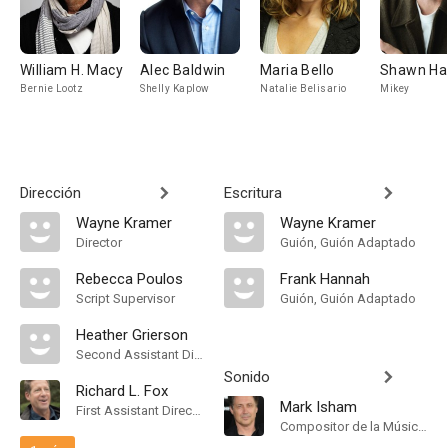
William H. Macy
Alec Baldwin
Maria Bello
Shawn Ha
Bernie Lootz
Shelly Kaplow
Natalie Belisario
Mikey
Dirección
Escritura
Wayne Kramer
Wayne Kramer
Director
Guión, Guión Adaptado
Rebecca Poulos
Frank Hannah
Script Supervisor
Guión, Guión Adaptado
Heather Grierson
Second Assistant Director
Sonido
Richard L. Fox
Mark Isham
First Assistant Director
Compositor de la Música Original