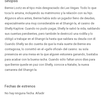
Sinopsis
Bernie Lootz es el tipo más desgraciado de Las Vegas. Todo lo que
toca lo arruina, incluyendo su matrimonio y la relación con su hijo.
Algunos años antes, Bernie había sido un jugador lleno de deudas,
especialmente una muy considerable en el Shangri-la, el casino de
Shelly Kaplow. Cuando no pudo pagar, Shelly le salvó la vida, saldando
sus cuentas pendientes, pero también le destrozó una rodilla y lo
obligó a trabajar en el Shangri-la hasta que saldara su deuda con él.
Cuando Shelly se dio cuenta de que la mala suerte de Bernie era
contagiosa, lo convirtió en el «gafe oficial» del casino: su sola
presencia en una mesa en la que alguien estuviera ganando, bastaba
para acabar con la buena racha. Cuando sólo faltan unos días para
que Bernie quede en paz con Shelly, conoce a Natalie, la nueva
camarera del Shangri-la.
Fechas de estrenos
No hay ninguna fecha.
Añadir