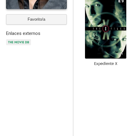
8.9
Favorito/a
Enlaces externos
Expediente X
8.3
El profesional (Léon)