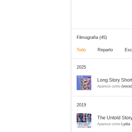
7.8
Filmografía (45)
Todo
Reparto
Esc
2025
La tienda de los horrores
10
6.5
Long Story Shor
Aparece como
(voice
2019
--
The Untold Stor
Aparece como
Lydia