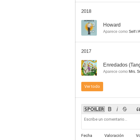
Mystery Woman: Canción para un asesinato
2018
8.8
6.3
Howard
Aparece como
Self / 
2017
6.4
Enredados (Tang
Aparece como
Mrs. S
Miami Vice - Corrupción en Miami
Ver todo
7.8
Fecha
Valoración
V