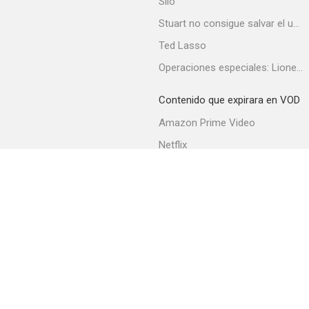
Silo
Stuart no consigue salvar el universo
Ted Lasso
Operaciones especiales: Lioness
Contenido que expirara en VOD
Amazon Prime Video
Netflix
Filmin
Movistar+
Movistar+ Fibra
Acerca de PlayMax
Apps
API
Términos y Condiciones