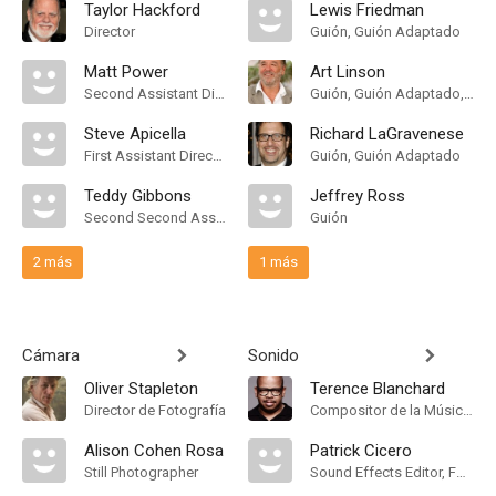
Taylor Hackford
Lewis Friedman
Director
Guión, Guión Adaptado
Matt Power
Art Linson
Second Assistant Director
Guión, Guión Adaptado, Historia
Steve Apicella
Richard LaGravenese
First Assistant Director
Guión, Guión Adaptado
Teddy Gibbons
Jeffrey Ross
Second Second Assistant Director
Guión
2 más
1 más
Cámara
Sonido
Oliver Stapleton
Terence Blanchard
Director de Fotografía
Compositor de la Música Original
Alison Cohen Rosa
Patrick Cicero
Still Photographer
Sound Effects Editor, Foley Artist