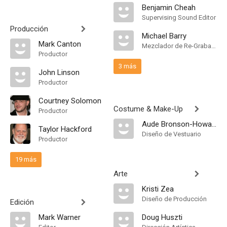
Benjamin Cheah
Supervising Sound Editor
Producción
Michael Barry
Mark Canton
Mezclador de Re-Grabación de Sonido
Productor
3 más
John Linson
Productor
Courtney Solomon
Costume & Make-Up
Productor
Aude Bronson-Howard
Taylor Hackford
Diseño de Vestuario
Productor
19 más
Arte
Kristi Zea
Diseño de Producción
Edición
Mark Warner
Doug Huszti