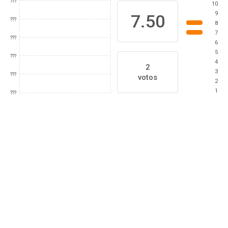
???
10
9
7.50
???
8
7
???
6
5
???
4
2
3
???
votos
2
1
???