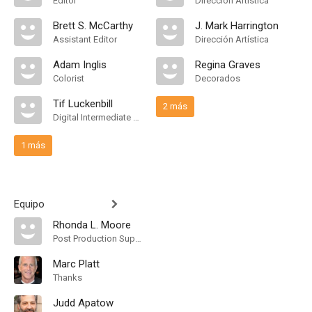
Editor
Dirección Artística
Brett S. McCarthy
J. Mark Harrington
Assistant Editor
Dirección Artística
Adam Inglis
Regina Graves
Colorist
Decorados
Tif Luckenbill
2 más
Digital Intermediate Editor
1 más
Equipo
Rhonda L. Moore
Post Production Supervisor
Marc Platt
Thanks
Judd Apatow