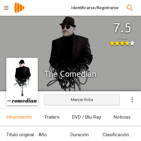
Identificarse/Registrarse
7.5
2 votos
The Comedian
Marcar ficha
Estrenada
Información
Trailers
DVD / Blu-Ray
Noticias
Título original
Año
Duración
Clasificación por edades