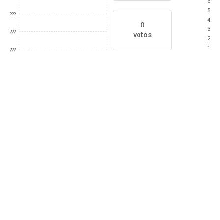
6
5
???
4
0
3
???
votos
2
1
???