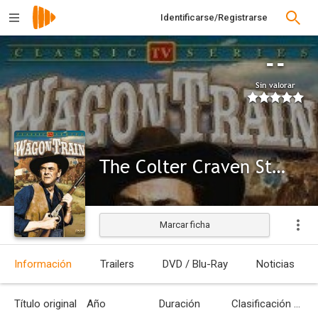
Identificarse/Registrarse
--
Sin valorar
The Colter Craven Story
Marcar ficha
Información
Trailers
DVD / Blu-Ray
Noticias
Título original
Año
Duración
Clasificación por edades