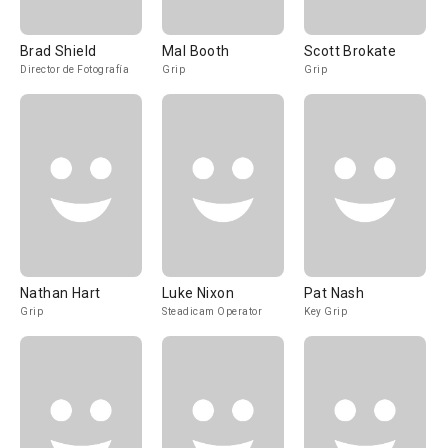
Brad Shield
Mal Booth
Scott Brokate
Director de Fotografía
Grip
Grip
Nathan Hart
Luke Nixon
Pat Nash
Grip
Steadicam Operator
Key Grip