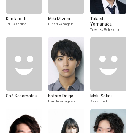
Kentaro Ito
Miki Mizuno
Takashi
Yamanaka
Toru Asakura
Hibari Yamagami
Takehiko Ushiyama
Shô Kasamatsu
Kotaro Daigo
Maki Sakai
Makoto Sasagawa
Asako Oishi