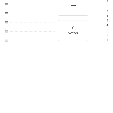
9
--
???
8
7
???
6
5
???
4
0
3
???
votos
2
1
???