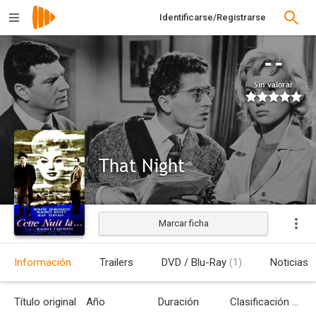
Identificarse/Registrarse
--
Sin valorar
That Night
Marcar ficha
Estrenada
Información
Trailers
DVD / Blu-Ray
(1)
Noticias
Título original
Año
Duración
Clasificación por edades