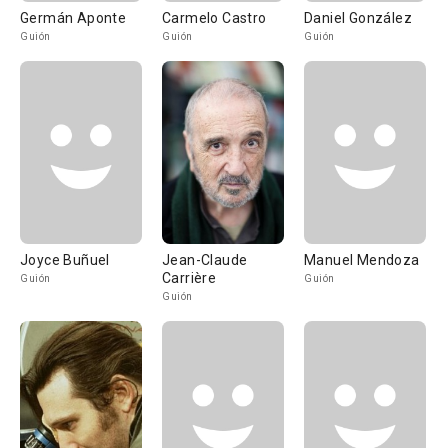
Germán Aponte
Carmelo Castro
Daniel González
Guión
Guión
Guión
Joyce Buñuel
Jean-Claude
Manuel Mendoza
Carrière
Guión
Guión
Guión