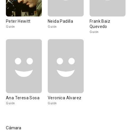
Peter Hewitt
Neida Padilla
Frank Baiz
Quevedo
Guión
Guión
Guión
Ana Teresa Sosa
Veronica Alvarez
Guión
Guión
Cámara