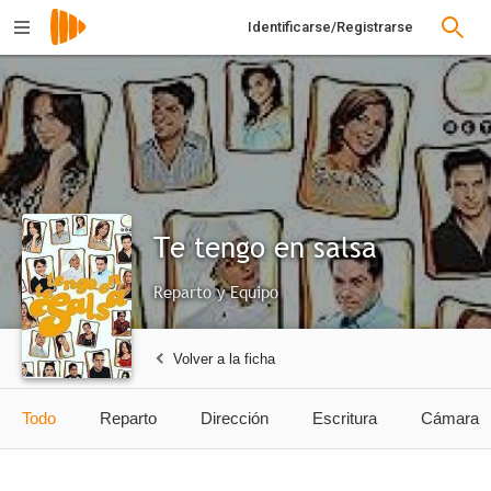
Identificarse/Registrarse
Te tengo en salsa
Reparto y Equipo
Volver a la ficha
Todo
Reparto
Dirección
Escritura
Cámara