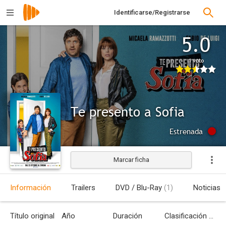
Identificarse/Registrarse
5.0
1 voto
Te presento a Sofia
Estrenada
Marcar ficha
Información
Trailers
DVD / Blu-Ray
(1)
Noticias
Título original
Año
Duración
Clasificación por edades