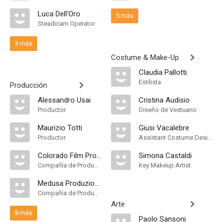
Luca Dell'Oro
5 más
Steadicam Operator
3 más
Costume & Make-Up
Claudia Pallotti
Estilista
Producción
Alessandro Usai
Cristina Audisio
Productor
Diseño de Vestuario
Maurizio Totti
Giusi Vacalebre
Productor
Assistant Costume Designer
Colorado Film Production
Simona Castaldi
Compañía de Produccion
Key Makeup Artist
Medusa Produzione
Compañía de Produccion
Arte
8 más
Paolo Sansoni