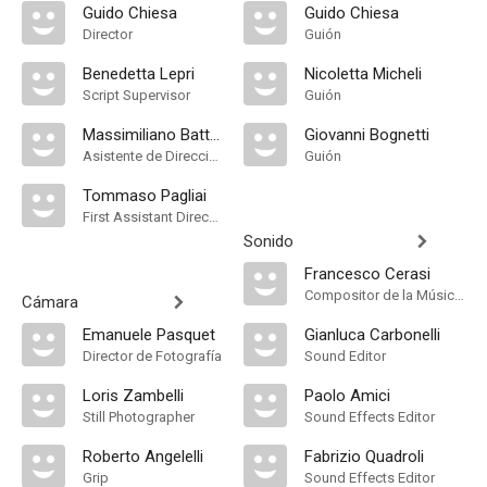
Guido Chiesa
Guido Chiesa
Director
Guión
Benedetta Lepri
Nicoletta Micheli
Script Supervisor
Guión
Massimiliano Battistella
Giovanni Bognetti
Asistente de Dirección
Guión
Tommaso Pagliai
First Assistant Director
Sonido
Francesco Cerasi
Compositor de la Música Original, Música
Cámara
Emanuele Pasquet
Gianluca Carbonelli
Director de Fotografía
Sound Editor
Loris Zambelli
Paolo Amici
Still Photographer
Sound Effects Editor
Roberto Angelelli
Fabrizio Quadroli
Grip
Sound Effects Editor