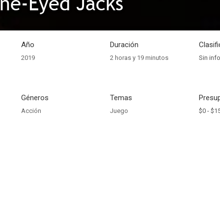
ne-Eyed Jacks
Año
Duración
Clasif
2019
2 horas y 19 minutos
Sin inf
Géneros
Temas
Presup
Acción
Juego
$0 -
$15