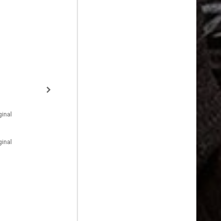
inal
inal