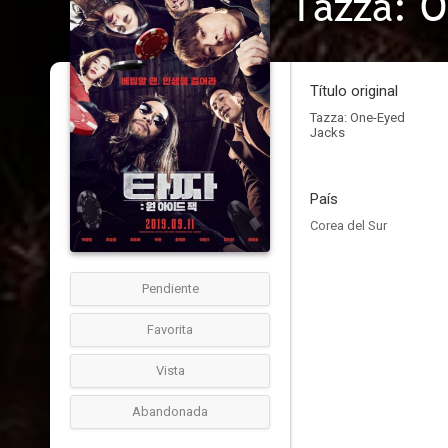
Tazza: O
Título original
Tazza: One-Eyed
Jacks
País
Corea del Sur
Pendiente
Favorita
Vista
Abandonada