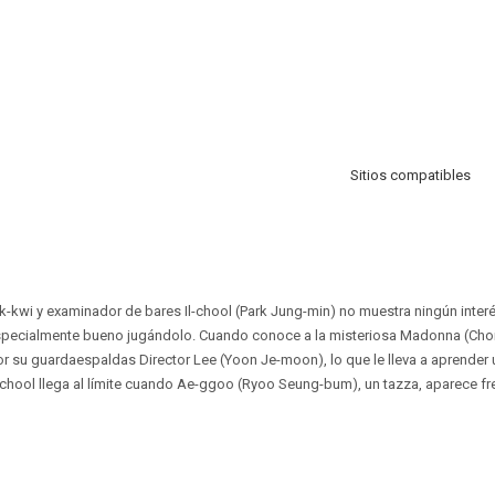
Sitios compatibles
ak-kwi y examinador de bares Il-chool (Park Jung-min) no muestra ningún interé
especialmente bueno jugándolo. Cuando conoce a la misteriosa Madonna (Cho
r su guardaespaldas Director Lee (Yoon Je-moon), lo que le lleva a aprender u
l-chool llega al límite cuando Ae-ggoo (Ryoo Seung-bum), un tazza, aparece fre