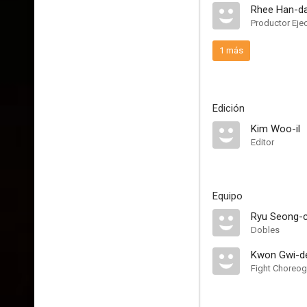
Rhee Han-d
Productor Eje
1 más
Edición
Kim Woo-il
Editor
Equipo
Ryu Seong-
Dobles
Kwon Gwi-d
Fight Choreog