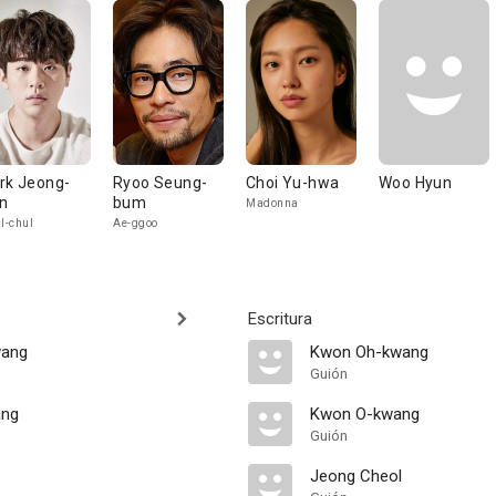
rk Jeong-
Ryoo Seung-
Choi Yu-hwa
Woo Hyun
n
bum
Madonna
Il-chul
Ae-ggoo
Escritura
wang
Kwon Oh-kwang
Guión
ang
Kwon O-kwang
Guión
Jeong Cheol