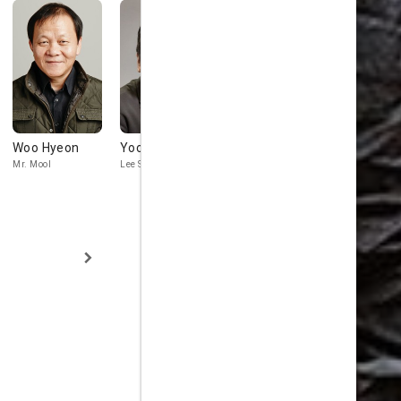
Woo Hyeon
Yoon Je-moon
Lee Kwang-soo
Kwon Hae-
Mr. Mool
Lee Sang-moo
Kka-chi
Mr. Kwon