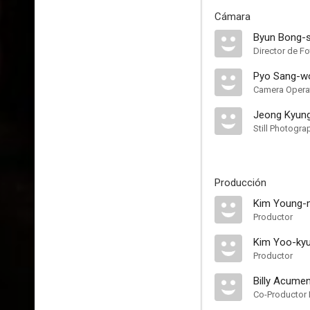
Cámara
Byun Bong-
Director de Fo
Pyo Sang-w
Camera Opera
Jeong Kyun
Still Photogra
Producción
Kim Young-
Productor
Kim Yoo-ky
Productor
Billy Acume
Co-Productor 