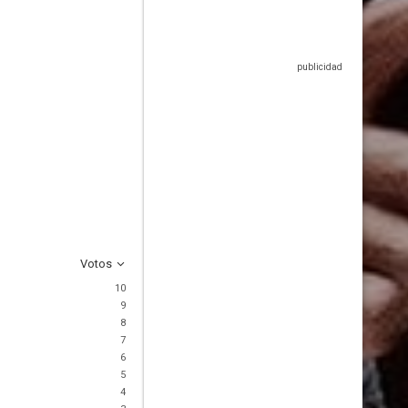
Votos
10
9
8
7
6
5
4