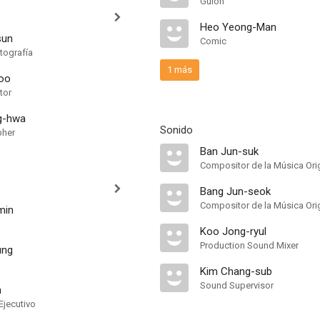
Guión
Heo Yeong-Man
sun
Comic
tografía
1 más
oo
tor
g-hwa
Sonido
pher
Ban Jun-suk
Compositor de la Música Orig
Bang Jun-seok
Compositor de la Música Orig
min
Koo Jong-ryul
Production Sound Mixer
ung
Kim Chang-sub
Sound Supervisor
n
Ejecutivo