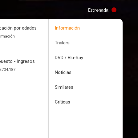
Estrenada
icación por edades
Información
ormación
Trailers
DVD / Blu-Ray
uesto - Ingresos
.704.187
Noticias
Similares
Críticas