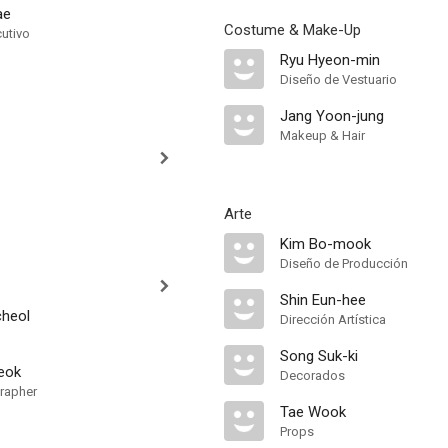
ae
Costume & Make-Up
cutivo
Ryu Hyeon-min
Diseño de Vestuario
Jang Yoon-jung
Makeup & Hair
Arte
Kim Bo-mook
Diseño de Producción
Shin Eun-hee
cheol
Dirección Artística
Song Suk-ki
eok
Decorados
rapher
Tae Wook
Props