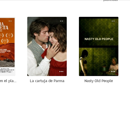
--
--
--
Breve historia en el planeta
La cartuja de Parma
Nasty Old People
--
--
--