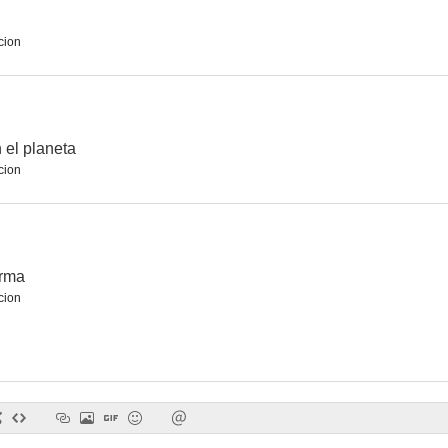
cion
 el planeta
cion
arma
cion