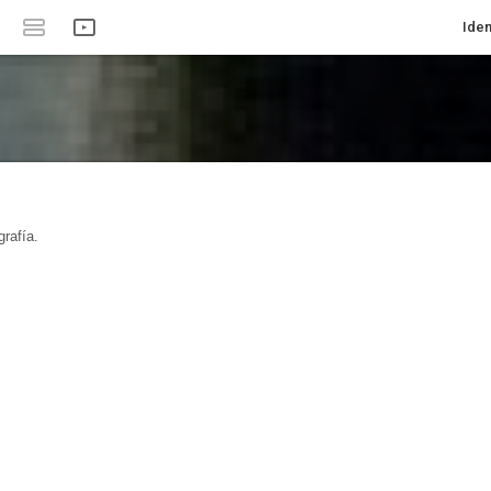
Iden
rafía.