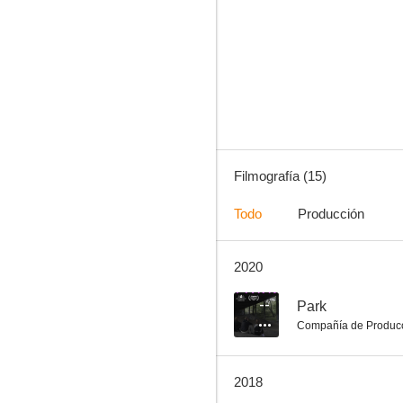
Paz!
--
Filmografía (15)
Todo
Producción
2020
Mino, el pequeño soldado
--
Park
Compañía de Produc
2018