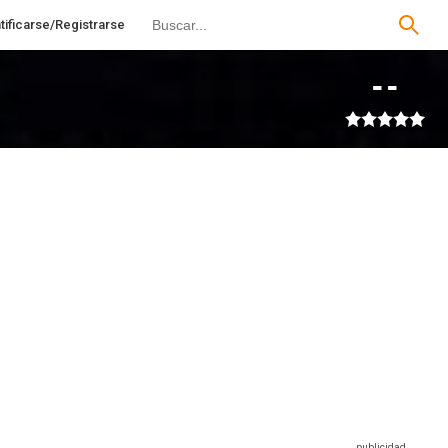
tificarse/Registrarse
--