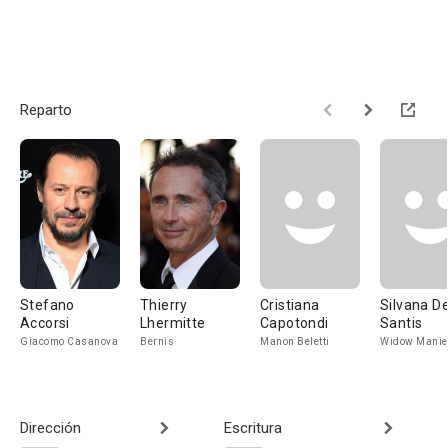
Reparto
Stefano
Thierry
Cristiana
Silvana D
Accorsi
Lhermitte
Capotondi
Santis
Giacomo Casanova
Bernis
Manon Beletti
Widow Manie
Dirección
Escritura