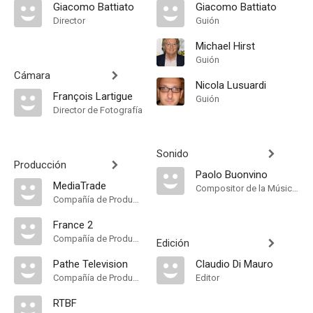
Giacomo Battiato
Giacomo Battiato
Director
Guión
Michael Hirst
Guión
Cámara
Nicola Lusuardi
François Lartigue
Guión
Director de Fotografía
Sonido
Producción
Paolo Buonvino
MediaTrade
Compositor de la Música Original, Música
Compañía de Produccion
France 2
Compañía de Produccion
Edición
Pathe Television
Claudio Di Mauro
Compañía de Produccion
Editor
RTBF