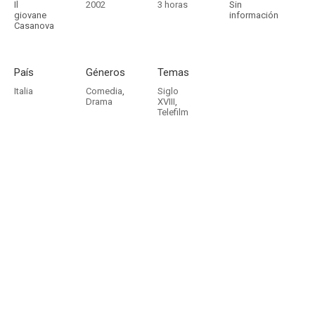
Il
2002
3 horas
Sin
giovane
información
Casanova
País
Géneros
Temas
Italia
Comedia
,
Siglo
Drama
XVIII
,
Telefilm