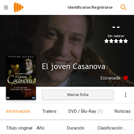
Identificarse/Registrarse
--
Sin valorar
El joven Casanova
Estrenada
Marcar ficha
Información
Trailers
DVD / Blu-Ray
(1)
Noticias
Título original
Año
Duración
Clasificación por edades