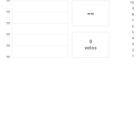
???
10
9
--
???
8
7
???
6
5
???
4
0
3
???
votos
2
1
???