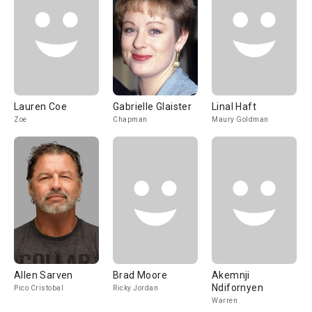
Lauren Coe
Gabrielle Glaister
Linal Haft
Zoe
Chapman
Maury Goldman
Allen Sarven
Brad Moore
Akemnji
Ndifornyen
Pico Cristobal
Ricky Jordan
Warren