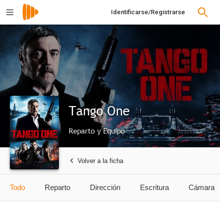
Identificarse/Registrarse
Tango One
Reparto y Equipo
Volver a la ficha
Todo
Reparto
Dirección
Escritura
Cámara