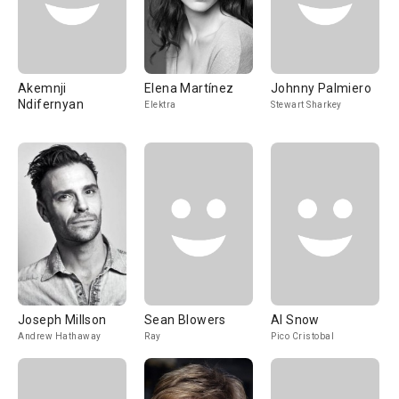
Akemnji
Elena Martínez
Johnny Palmiero
Ndifernyan
Elektra
Stewart Sharkey
Joseph Millson
Sean Blowers
Al Snow
Andrew Hathaway
Ray
Pico Cristobal