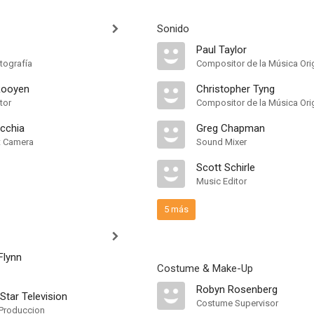
Sonido
Paul Taylor
tografía
Compositor de la Música Orig
Rooyen
Christopher Tyng
tor
Compositor de la Música Orig
cchia
Greg Chapman
nt Camera
Sound Mixer
Scott Schirle
Music Editor
5 más
Flynn
Costume & Make-Up
Robyn Rosenberg
Star Television
Costume Supervisor
Produccion