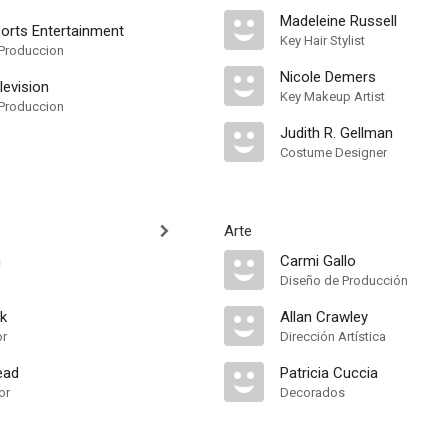
Madeleine Russell
orts Entertainment
Key Hair Stylist
Produccion
Nicole Demers
levision
Key Makeup Artist
Produccion
Judith R. Gellman
Costume Designer
Arte
n
Carmi Gallo
Diseño de Producción
k
Allan Crawley
or
Dirección Artística
ead
Patricia Cuccia
or
Decorados