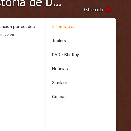
Tan malo como quieras ser: La historia de Dennis Rodman
Estrenada
icación por edades
Información
ormación
Trailers
DVD / Blu-Ray
Noticias
Similares
Críticas