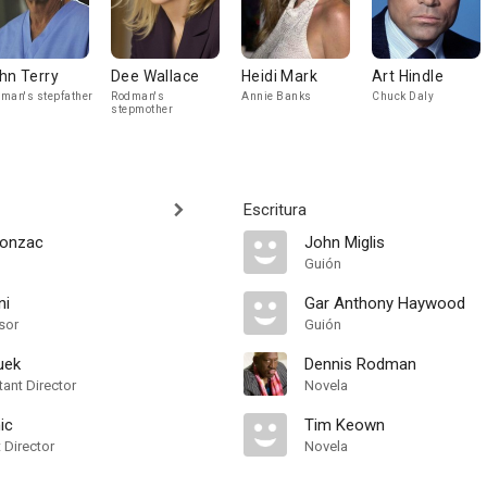
hn Terry
Dee Wallace
Heidi Mark
Art Hindle
man's stepfather
Rodman's
Annie Banks
Chuck Daly
stepmother
Escritura
gonzac
John Miglis
Guión
ni
Gar Anthony Haywood
sor
Guión
uek
Dennis Rodman
ant Director
Novela
ic
Tim Keown
t Director
Novela