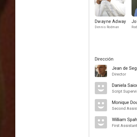
Dwayne Adway
Jo
Dennis Rodman
Rod
Dirección
Jean de Se
Director
Daniela Saio
Script Supervi
Monique Do
Second Assist
William Spah
First Assistan