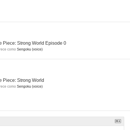
Detonator Orgun
Niños al Rescate
--
--
--
 Piece: Strong World Episode 0
rece como
Sengoku (voice)
 Piece: Strong World
rece como
Sengoku (voice)
ranzort
Sagitario Espacial
Panzer World Galient
--
--
--