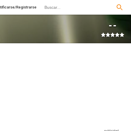
tificarse/Registrarse
--