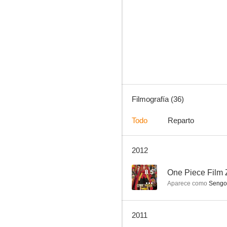
Hajime no Ippo - Champion Road
7.0
Filmografía (36)
Todo
Reparto
2012
Maryû Senki
--
8.5
One Piece Film 
Aparece como
Sengok
2011