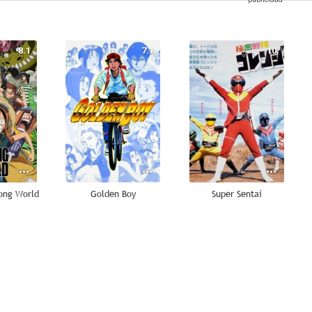
8.1
7.1
10
rong World
Golden Boy
Super Sentai
8.1
8.0
7.8