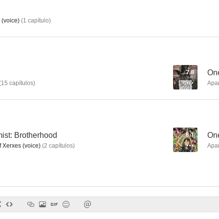
 (voice)
(
1
capítulo
)
Seven of Seven
Starship Girl Yamamoto Yohko
Baldi
--
--
7.8
One
(
15
capítulos
)
Apa
ist: Brotherhood
8.1
One
 Xerxes (voice)
(
2
capítulos
)
Apa
Madō King Granzort: The Final Magical Battle
Aoki Honō
Mado King G
--
--