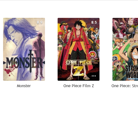
8.9
8.5
Monster
One Piece Film Z
One Piece: St
8.4
8.3