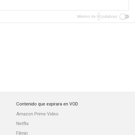
Mínimo de
50
palabras
 Contact
Space Runaway Ideon
Perrine, sin familia
Contenido que expirara en VOD
Amazon Prime Video
Netflix
Filmin