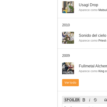
8.4
Usagi Drop
Aparece como
Matsui
Tetsujin 28
2010
--
8.0
Sonido del cielo
Aparece como
Priest
2009
9.2
Fullmetal Alchem
Aparece como
King of
Mad Bull 34
Ver todo
--