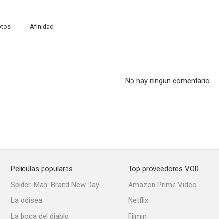
otos
Afinidad
The Super Dimension Century Orguss
The Ideon: Be Invoked
The Ideon: A
No hay ningun comentario.
Peliculas populares
Top proveedores VOD
Spider-Man: Brand New Day
Amazon Prime Video
La odisea
Netflix
La boca del diablo
Filmin