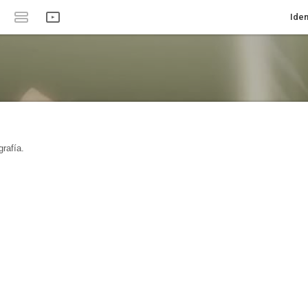
Iden
rafía.