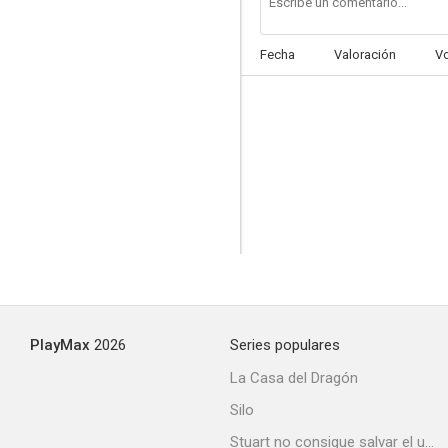
Fecha
Valoración
V
Armored Trooper Votoms
PlayMax
2026
Series populares
La Casa del Dragón
Silo
Stuart no consigue salvar el universo