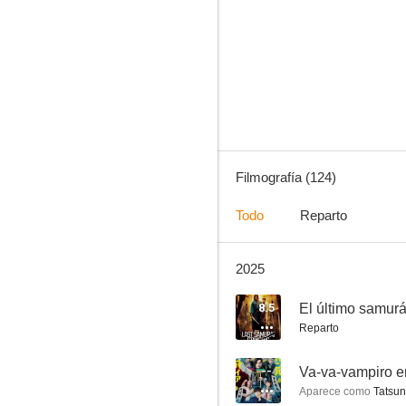
La espada oculta
8.0
Filmografía (124)
Todo
Reparto
2025
Un taxi en Tokio
7.8
8.5
El último samurá
Reparto
--
Va-va-vampiro e
Aparece como
Tatsun