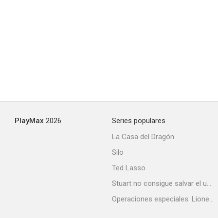
Slapstick Brothers
--
PlayMax
2026
Series populares
La Casa del Dragón
Silo
About Her Brother (Otôto)
Ted Lasso
--
Stuart no consigue salvar el universo
Operaciones especiales: Lioness