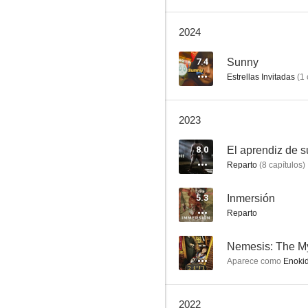
2024
Hara-kiri: Muerte de un samurai
7.4
Sunny
Estrellas Invitadas
(
1
7.0
2023
8.0
El aprendiz de 
Reparto
(
8
capítulos
)
5.3
Inmersión
Reparto
Verano de una familia de Tokio
7.0
--
Aparece como
Enokid
2022