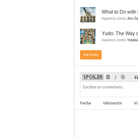
--
What to Do with
Aparece como
Jiro Z
--
Yudo: The Way o
One Million Yen Girl
Aparece como
Yutaka
6.5
Ver todo
Fecha
Valoración
V
The Silent Service Season One - The Battle of Tokyo Bay
5.3