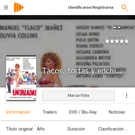
Identificarse/Registrarse
--
Sin valorar
Tacos, tortas y enchiladas
Marcar ficha
Información
Trailers
DVD / Blu-Ray
Noticias
Título original
Año
Duración
Clasificación por edades