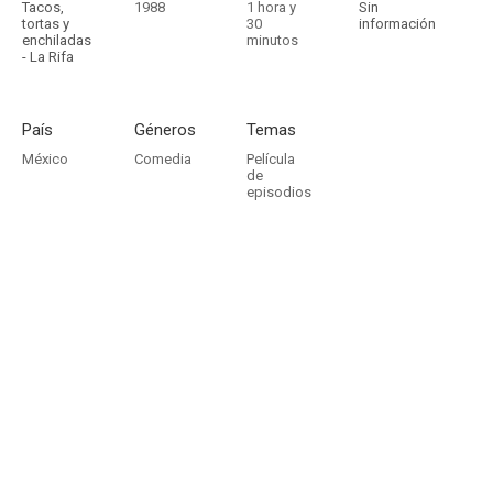
Tacos,
1988
1 hora y
Sin
tortas y
30
información
enchiladas
minutos
- La Rifa
País
Géneros
Temas
México
Comedia
Película
de
episodios