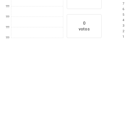
7
???
6
5
???
4
0
3
???
votos
2
1
???