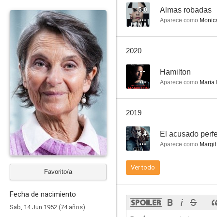
5.0
Almas robadas
Aparece como
Monica
Gunnar Rehlin
2020
--
--
Hamilton
Aparece como
Maria 
2019
6.4
El acusado perf
Aparece como
Margit
High Seas: The Shipping Company
Ver todo
Favorito/a
Fecha de nacimiento
Sab, 14 Jun 1952 (74 años)