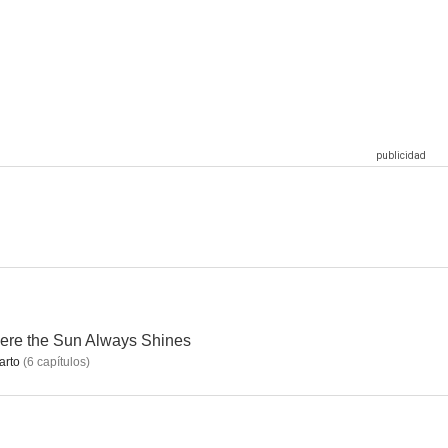
art
Kingdom of Sweden
The Restaurant
--
--
--
p
In Bed with Santa
Compulsión mortal
--
--
--
re the Sun Always Shines
arto
(
6
capítulos
)