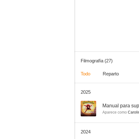
Hamilton
--
Filmografía (27)
Todo
Reparto
2025
All Inclusive
--
--
Manual para sup
Aparece como
Caroli
2024