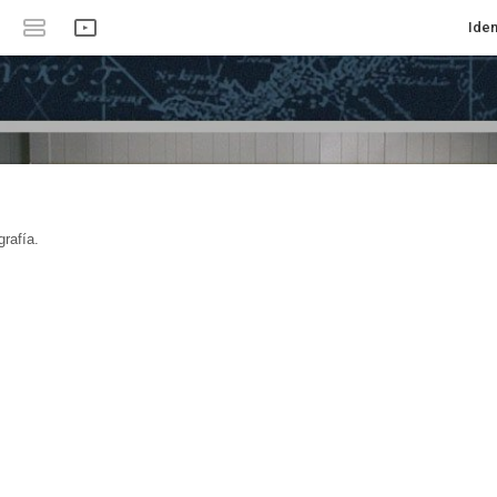
Iden
rafía.