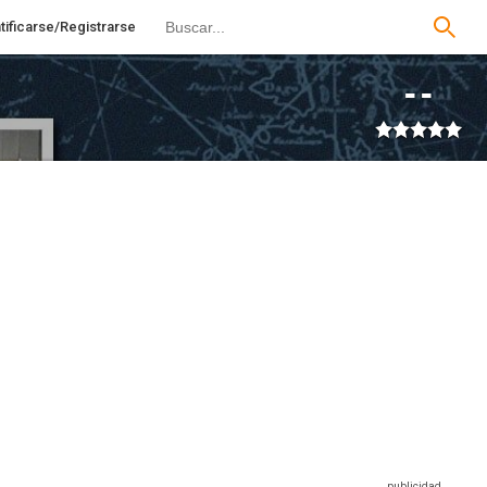
tificarse/Registrarse
--