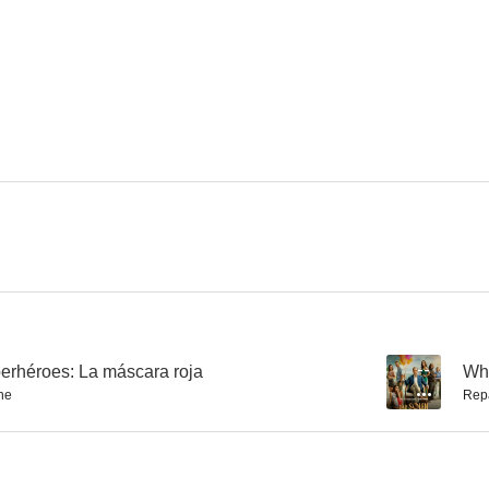
Bert's Diary
Jag kommer hem igen till jul
The He
--
--
I nöd eller lust
Raspberry Boat Refugee
Gossi
--
--
erhéroes: La máscara roja
--
Whe
ne
Rep