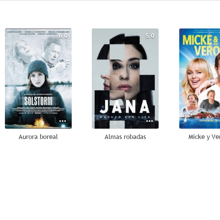
6.0
5.0
Aurora boreal
Almas robadas
Micke y Ve
--
--