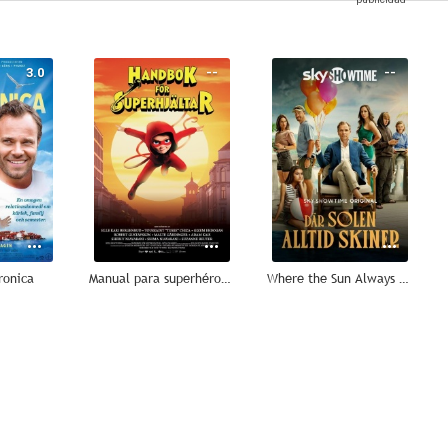
3.0
--
--
ronica
Manual para superhéroes: La máscara roja
Where the Sun Always Shines
--
--
--