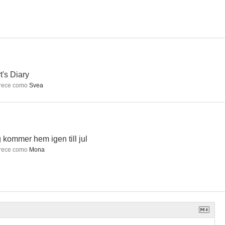
vensson
La casa de los sueños
Hassel - Svarta banken
t's Diary
rece como
Svea
 kommer hem igen till jul
rece como
Mona