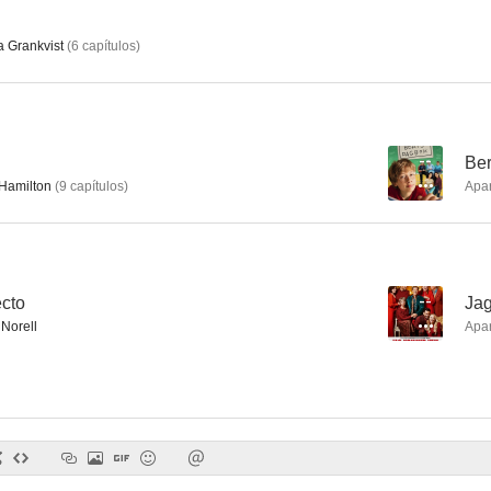
 Grankvist
(
6
capítulos
)
Truth or Dare
Yrrol: An Enormously Well Thought Out Movie
Svensson S
--
--
--
Ber
Hamilton
(
9
capítulos
)
Apa
ecto
--
Jag
 Norell
Apa
Agnes Cecilia
El acusado