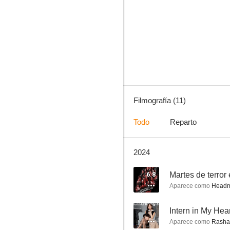
Rescate en una cueva de Tailandia
--
Filmografía (11)
Todo
Reparto
2024
Love Destiny: The Movie
--
6.8
Martes de terror
Aparece como
Headm
--
Intern in My Hea
Aparece como
Rasha